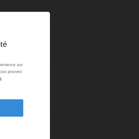
ité
périence sur
 Vous pouvez
4
s
3
1