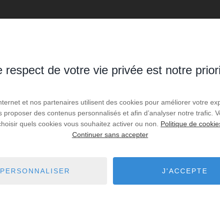
 respect de votre vie privée est notre prior
es de recherche via le moteur ci-contre.
Internet et nos partenaires utilisent des cookies pour améliorer votre ex
us proposer des contenus personnalisés et afin d’analyser notre trafic.
 Brochon
6,36 km - Ahuy
1
choisir quels cookies vous souhaitez activer ou non.
Politique de cookie
Continuer sans accepter
Fontaine-lès-Dijon
8,32 km - Quetigny
1
Dijon
9,76 km - Varois-et-Chaignot
23
PERSONNALISER
J'ACCEPTE