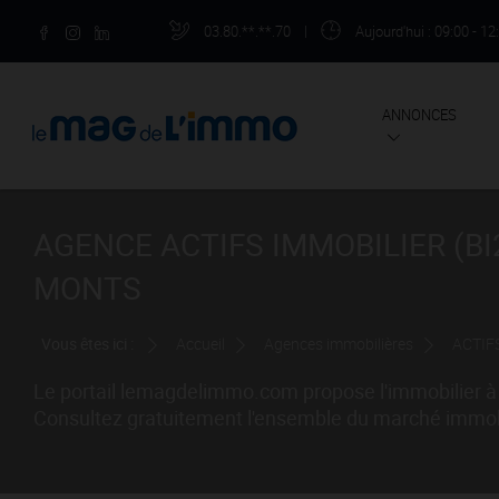
03.80.**.**.70
|
Aujourd'hui
: 09:00 - 12
ANNONCES
AGENCE ACTIFS IMMOBILIER (BI
MONTS
Vous êtes ici :
Accueil
Agences immobilières
ACTIFS
Le portail lemagdelimmo.com propose l'immobilier à 
Consultez gratuitement l'ensemble du marché immobili