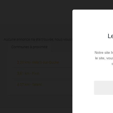
Le
Aucune annonce n'a été trouvée, nous vous invitons à élargir vos critèr
Communes à proximité
Notre site 
le site, vo
2,20 km - Velars-sur-Ouche
4,16 km -
1
3,81 km - Fixin
5,04 km - 
1
4,07 km - Talant
5,35 km - 
1