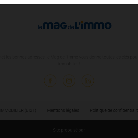
 et les bonnes adresses, le Mag de l'Immo vous donne toutes les clés pour
immobilier !
 IMMOBILIER (BI21)
Mentions légales
Politique de confidentiali
Site propulsé par