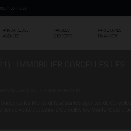
:00, 14:00 - 18:00
ANNUAIRE DES
PAROLES
PARTENAIRES
AGENCES
D'EXPERTS
FINANCIERS
21) : IMMOBILIER CORCELLES-LES-
 IMMOBILIER (BI21)
Corcelles-les-Monts
Corcelles-les-Monts diffusé par les agences de Corcelle
er de vente / location à Corcelles-les-Monts (Côte-d'Or 