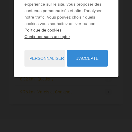
3,81 km - Fixin
1
expérience sur le site, vous proposer des
contenus personnalisés et afin d’analyser
4,07 km - Talant
1
notre trafic. Vous pouvez choisir quels
cookies vous souhaitez activer ou non.
4,16 km - Brochon
1
Politique de cookies
Continuer sans accepter
5,04 km - Fontaine-lès-Dijon
1
5,35 km - Dijon
22
PERSONNALISER
J'ACCEPTE
6,36 km - Ahuy
4
8,32 km - Quetigny
3
9,76 km - Varois-et-Chaignot
1