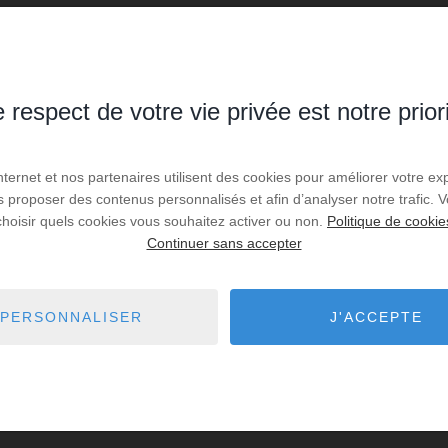
 respect de votre vie privée est notre prior
es de recherche via le moteur ci-contre.
Internet et nos partenaires utilisent des cookies pour améliorer votre ex
us proposer des contenus personnalisés et afin d’analyser notre trafic.
 Quetigny
7,80 km - Fontaine-lès-Dijon
2
choisir quels cookies vous souhaitez activer ou non.
Politique de cookie
Continuer sans accepter
Dijon
8,84 km - Daix
88
 Corcelles-les-Monts
9,47 km - Velars-sur-Ouche
1
PERSONNALISER
J'ACCEPTE
Talant
9,62 km - Ahuy
6