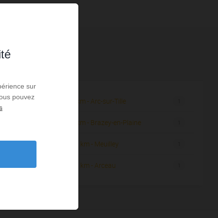
ité
périence sur
 Vous pouvez
9,66 km - Arc-sur-Tille
4
1
s
9,81 km - Brazey-en-Plaine
2
1
10,86 km - Meuilley
2
1
12,06 km - Arceau
4
1