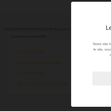
Le
Aucune annonce n'a été trouvée, nous vous invitons à élargir vos critèr
Communes à proximité
Notre site 
le site, vo
3,61 km - Longvic
6,12 km -
2
4,45 km - Marsannay-la-Côte
6,58 km - 
4
5,11 km - Chenôve
7,31 km -
4
5,61 km - Chevigny-Saint-Sauveur
7,64 km - 
1