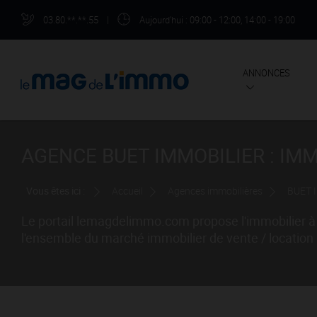
03.80.**.**.55
|
Aujourd'hui
: 09:00 - 12:00, 14:00 - 19:00
ANNONCES
AGENCE BUET IMMOBILIER : IM
Vous êtes ici :
Accueil
Agences immobilières
BUET 
Le portail lemagdelimmo.com propose l'immobilier à
l'ensemble du marché immobilier de vente / location 