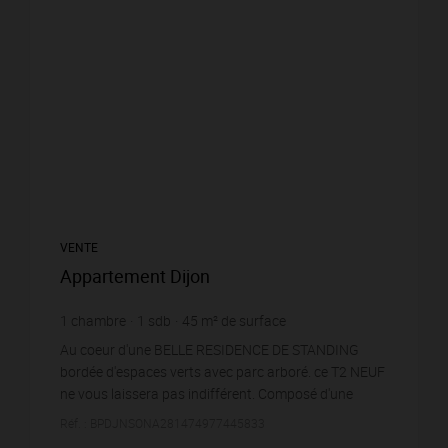
VENTE
Appartement Dijon
1
chambre
1
sdb
45
m² de surface
4 111,11 €
prix / m²
Au coeur d'une BELLE RESIDENCE DE STANDING
bordée d'espaces verts avec parc arboré. ce T2 NEUF
ne vous laissera pas indifférent. Composé d'une
cuisine US/Séjour donnant sur son VASTE BA...
Réf. : BPDJNSONA281474977445833