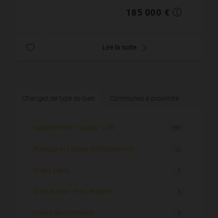
185 000 €
Lire la suite
Changez de type de bien
Communes à proximité
Appartement - Studio - Loft
550
Bureaux et Locaux professionnels
12
Divers biens
5
Droit au bail - Pas de porte
3
Fonds de commerce
5