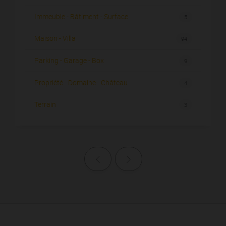
Immeuble - Bâtiment - Surface
5
Maison - Villa
94
Parking - Garage - Box
9
Propriété - Domaine - Château
4
Terrain
3
Page précédente
Page suivante