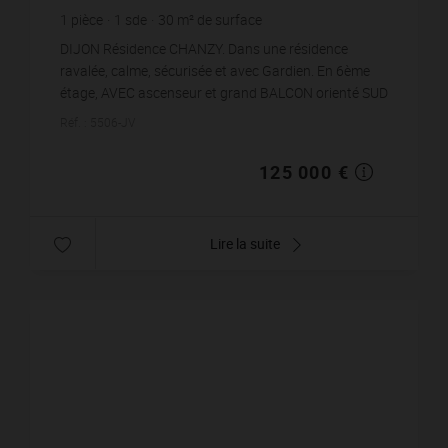
1
pièce
1
sde
30
m² de surface
4 166,67 €
prix / m²
DIJON Résidence CHANZY. Dans une résidence
ravalée, calme, sécurisée et avec Gardien. En 6ème
étage, AVEC ascenseur et grand BALCON orienté SUD
sans vis-à-vis. Venez découvrir ce T1Bis parfaitement
Réf. : 5506-JV
e...
125 000 €
Lire la suite