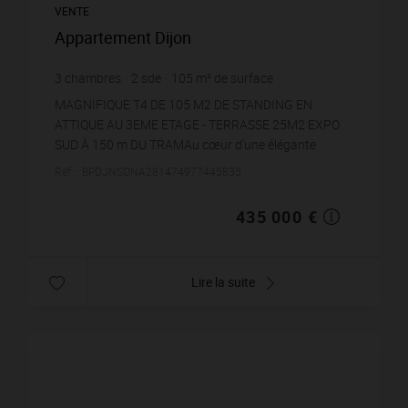
VENTE
Appartement Dijon
3
chambres
2
sde
105
m² de surface
4 142,86 €
prix / m²
MAGNIFIQUE T4 DE 105 M2 DE STANDING EN
ATTIQUE AU 3EME ETAGE - TERRASSE 25M2 EXPO
SUD À 150 m DU TRAMAu cœur d’une élégante
résidence de standing, nichée dans un
Réf. : BPDJNSONA281474977445835
environnement verdoyant agrémenté d’un...
435 000 €
Lire la suite