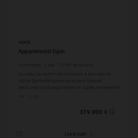
VENTE
Appartement Dijon
3
chambres
2
sdb
137
m² de surface
2 766,42 €
prix / m²
Au coeur du centre-ville historique, à deux pas de
l'église Sainte-Bénigne et de la place Bossuet,
découvrez ce bel appartement en duplex, entièrement
rénové.Offrant 112,22 m2 en carrez et 137,43...
Réf. : 15088
379 000 €
Lire la suite