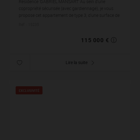
Résidence 'GABRIEL MANSART' Au sein d'une
copropriété sécurisée (avec gardiennage), je vous
propose cet appartement de type 3, d'une surface de
53 m2. Situé au 7ème étage avec asc...
Réf. : 15235
115 000 €
Lire la suite
EXCLUSIVITÉ