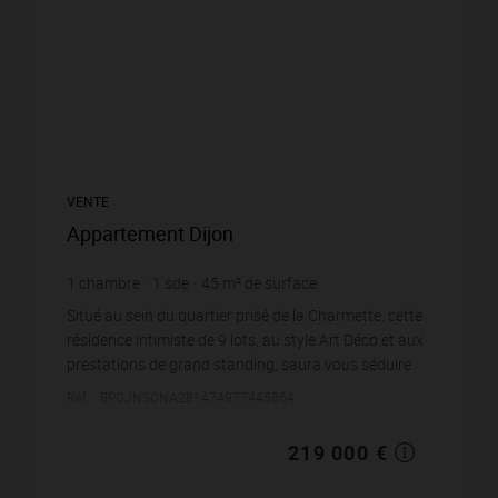
VENTE
Appartement Dijon
1
chambre
1
sde
45
m² de surface
4 866,67 €
prix / m²
Situé au sein du quartier prisé de la Charmette, cette
résidence intimiste de 9 lots, au style Art Déco et aux
prestations de grand standing, saura vous séduire
par son élégance et son cadre de vie pr...
Réf. : BPDJNSONA281474977445864
219 000 €