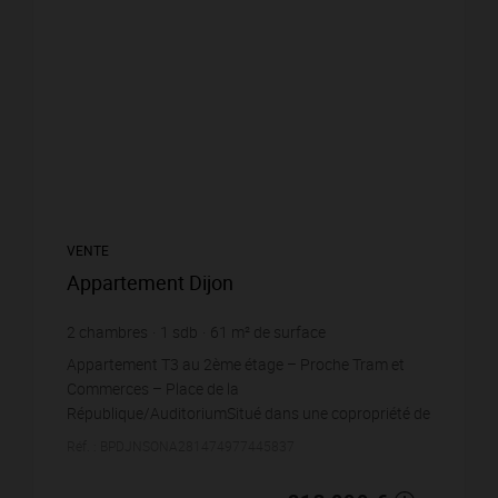
VENTE
Appartement Dijon
2
chambres
1
sdb
61
m² de surface
3 491,8 €
prix / m²
Appartement T3 au 2ème étage – Proche Tram et
Commerces – Place de la
République/AuditoriumSitué dans une copropriété de
standing, cet appartement de type T3 de 61m2
Réf. : BPDJNSONA281474977445837
bénéficie d’une exposition OUEST...