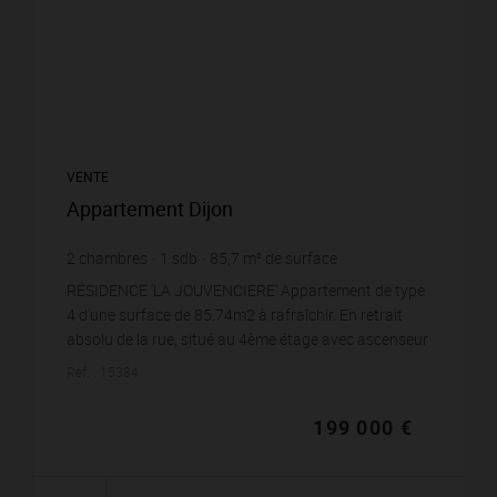
VENTE
Appartement Dijon
2
chambres
1
sdb
85,7
m² de surface
2 322,05 €
prix / m²
RÉSIDENCE 'LA JOUVENCIERE' Appartement de type
4 d'une surface de 85.74m2 à rafraîchir. En retrait
absolu de la rue, situé au 4ème étage avec ascenseur
d'une copropriété bien tenu...
Réf. : 15384
199 000 €