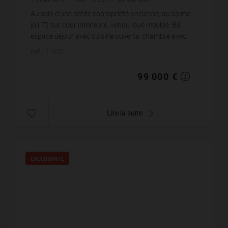
2 525,51 €
prix / m²
Au sein d'une petite copropriété ancienne, au calme,
joli T2 sur cour intérieure, vendu loué meublé. Bel
espace séjour avec cuisine ouverte, chambre avec
rangements, salle d'eau. Double vit...
Réf. : 11032
99 000 €
Lire la suite
EXCLUSIVITÉ