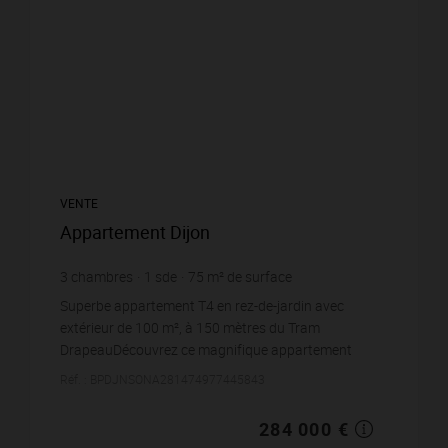
VENTE
Appartement Dijon
3
chambres
1
sde
75
m² de surface
92
m² de terrain
3 786,67 €
prix / m²
Superbe appartement T4 en rez-de-jardin avec
extérieur de 100 m², à 150 mètres du Tram
DrapeauDécouvrez ce magnifique appartement
traversant de type T4, situé en rez-de-jardin dans une
Réf. : BPDJNSONA281474977445843
copropriété mod...
284 000 €