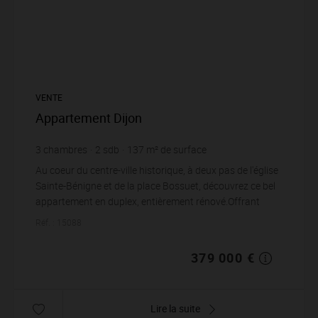
VENTE
Appartement Dijon
3
chambres
2
sdb
137
m² de surface
2 766,42 €
prix / m²
Au coeur du centre-ville historique, à deux pas de l'église
Sainte-Bénigne et de la place Bossuet, découvrez ce bel
appartement en duplex, entièrement rénové.Offrant
112,22 m2 en carrez et 137,43...
Réf. : 15088
379 000 €
Lire la suite