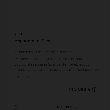
VENTE
Appartement Dijon
2
chambres
1
sde
53
m² de surface
2 169,81 €
prix / m²
Résidence 'GABRIEL MANSART' Au sein d'une
copropriété sécurisée (avec gardiennage), je vous
propose cet appartement de type 3, d'une surface de 53
m2. Situé au 7ème étage avec asc...
Réf. : 15235
115 000 €
Lire la suite