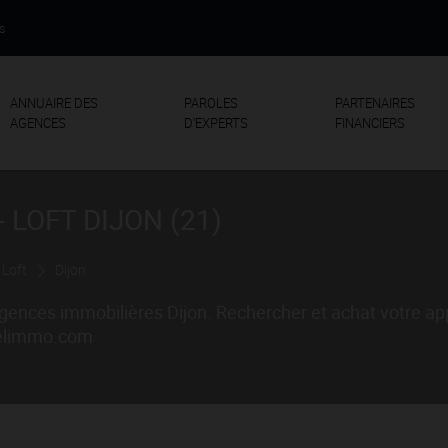
us
ANNUAIRE DES
PAROLES
PARTENAIRES
AGENCES
D'EXPERTS
FINANCIERS
 LOFT DIJON (21)
 Loft
Dijon
agences immobilières Dijon. Rechercher et achat votre a
gdelimmo.com