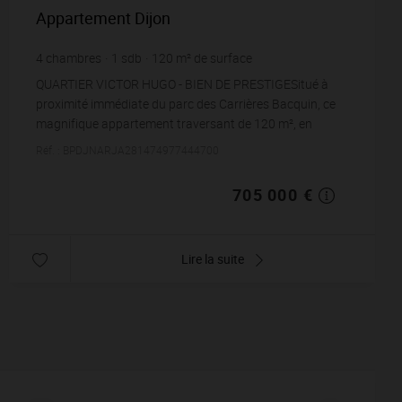
Appartement Dijon
4
chambres
1
sdb
120
m² de surface
5 875 €
prix / m²
QUARTIER VICTOR HUGO - BIEN DE PRESTIGESitué à
proximité immédiate du parc des Carrières Bacquin, ce
magnifique appartement traversant de 120 m², en
dernier étage, offre une expérience unique de confo...
Réf. : BPDJNARJA281474977444700
705 000 €
Lire la suite