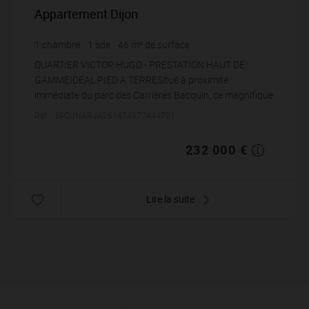
Appartement Dijon
1
chambre
1
sde
46
m² de surface
5 043,48 €
prix / m²
QUARTIER VICTOR HUGO - PRESTATION HAUT DE
GAMMEIDEAL PIED A TERRESitué à proximité
immédiate du parc des Carrières Bacquin, ce magnifique
T2 DE GRAND STANDING, vous offre une expérience
Réf. : BPDJNARJA281474977444701
unique grace s...
232 000 €
Lire la suite