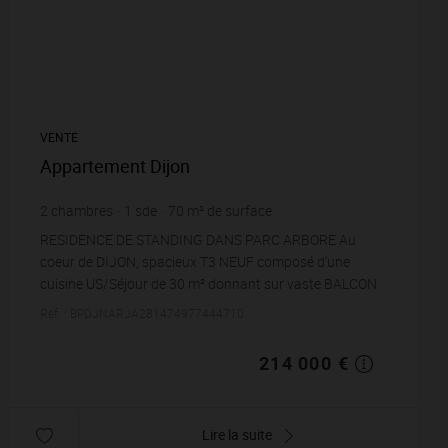
VENTE
Appartement Dijon
2
chambres
1
sde
70
m² de surface
3 057,14 €
prix / m²
RESIDENCE DE STANDING DANS PARC ARBORE Au
coeur de DIJON, spacieux T3 NEUF composé d'une
cuisine US/Séjour de 30 m² donnant sur vaste BALCON
DE 15 M² exposé SUD/EST. 2 Chambres, dont 1 avec
Réf. : BPDJNARJA281474977444710
Plac...
214 000 €
Lire la suite