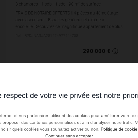
3
chambres
1
sdb
1
sde
90
m² de surface
3 222,22 €
prix / m²
FRAIS DE NOTAIRE OFFERTS !! 4 pièces au 4ème étage
avec ascenseur - Espaces généreux et extérieur
ensoleillé !Découvrez ce magnifique appartement de plus
de 88 m² situé dans une résidence moderne, off...
Réf. : BPDJNARJA281474977444708
290 000 €
Lire la suite
 respect de votre vie privée est notre prior
Internet et nos partenaires utilisent des cookies pour améliorer votre ex
us proposer des contenus personnalisés et afin d’analyser notre trafic.
choisir quels cookies vous souhaitez activer ou non.
Politique de cookie
Continuer sans accepter