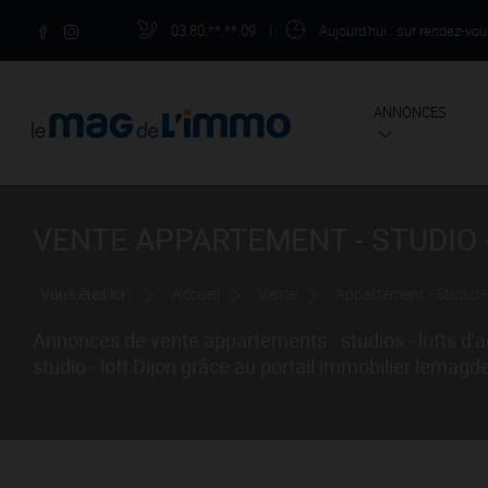
03.80.**.**.09
|
Aujourd'hui
: sur rendez-vo
ANNONCES
VENTE APPARTEMENT - STUDIO -
Vous êtes ici :
Accueil
Vente
Appartement - Studio -
Annonces de vente appartements - studios - lofts d'
studio - loft Dijon grâce au portail immobilier lema