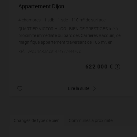
Appartement Dijon
4
chambres
1
sdb
1
sde
110
m² de surface
5 654,55 €
prix / m²
QUARTIER VICTOR HUGO - BIEN DE PRESTIGESitué à
proximité immédiate du parc des Carrières Bacquin, ce
magnifique appartement traversant de 106 m², en
dernier étage, offre une expérience unique de confo...
Réf. : BPDJNARJA281474977444702
622 000 €
Lire la suite
Changez de type de bien
Communes à proximité