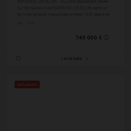
FONTAINE LES DIJON - VILLAGE Idéalement située
sur les hauteurs de FONTAINE LES DIJON dans un
écrin de verdure, maison des années 1930 pleine de
charme et bénéficiant d'un superbe jardin clos et...
Réf. : 7834
740 000 €
Lire la suite
EXCLUSIVITÉ