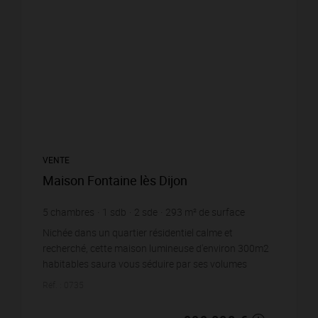
VENTE
Maison Fontaine lès Dijon
5
chambres
1
sdb
2
sde
293
m² de surface
1 015
m² de terrain
3 409,56 €
prix / m²
Nichée dans un quartier résidentiel calme et
recherché, cette maison lumineuse d'environ 300m2
habitables saura vous séduire par ses volumes
généreux et son agencement fonctionnel, parfait
Réf. : 0735
pour ...