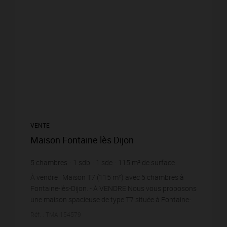
VENTE
Maison Fontaine lès Dijon
5
chambres
1
sdb
1
sde
115
m² de surface
467
m² de terrain
3 434,78 €
prix / m²
À vendre : Maison T7 (115 m²) avec 5 chambres à
Fontaine-lès-Dijon. - À VENDRE Nous vous proposons
une maison spacieuse de type T7 située à Fontaine-
lès-Dijon, dans un quartier calme et agréable. Con...
Réf. : TMAI154579