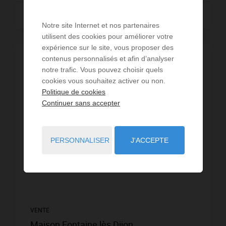
Lire la suite
Notre site Internet et nos partenaires
utilisent des cookies pour améliorer votre
expérience sur le site, vous proposer des
contenus personnalisés et afin d’analyser
EXCLUSIVITÉ /
VIDÉO
notre trafic. Vous pouvez choisir quels
cookies vous souhaitez activer ou non.
Politique de cookies
Continuer sans accepter
PERSONNALISER
J'ACCEPTE
VENTE
Maison Fontaine lès Dijon