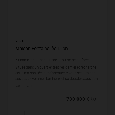
VENTE
Maison Fontaine lès Dijon
5
chambres
1
sdb
1
sde
180
m² de surface
821
m² de terrain
4 055,56 €
prix / m²
Située dans un quartier très résidentiel et recherché,
cette maison récente d'architecte vous séduira par
ses beaux volumes lumineux et sa double exposition.
Le séjour spacieux grâce à de larges...
Réf. : 10961
730 000 €