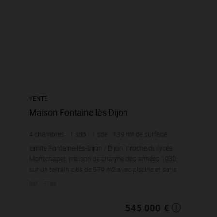
VENTE
Maison Fontaine lès Dijon
4
chambres
1
sdb
1
sde
139
m² de surface
3 920,86 €
prix / m²
Limite Fontaine-lès-Dijon / Dijon, proche du lycée
Montchapet, maison de charme des années 1930,
sur un terrain clos de 579 m2 avec piscine et sans
vis-à-vis. Maison d'environ 140 m2 habitable ...
Réf. : 5766
545 000 €