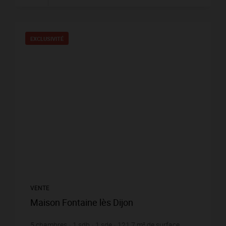
EXCLUSIVITÉ
VENTE
Maison Fontaine lès Dijon
5
chambres
1
sdb
1
sde
121,7
m² de surface