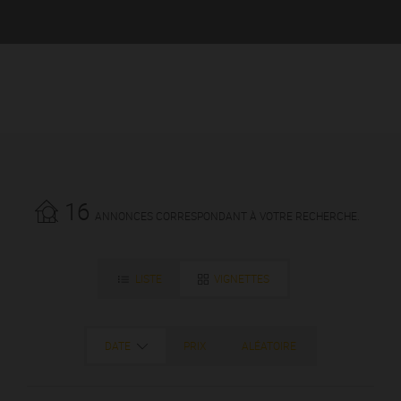
16
ANNONCES CORRESPONDANT À VOTRE RECHERCHE.
LISTE
VIGNETTES
DATE
PRIX
ALÉATOIRE