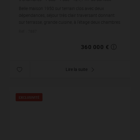
345
m² de terrain
2 958,09 €
prix / m²
Belle maison 1950 sur terrain clos avec deux
dépendances, séjour très clair traversant donnant
sur terrasse, grande cuisine, à l'étage deux chambres
beaux volumes et une grande salle de bains av...
Réf. : 7887
360 000 €
Lire la suite
EXCLUSIVITÉ