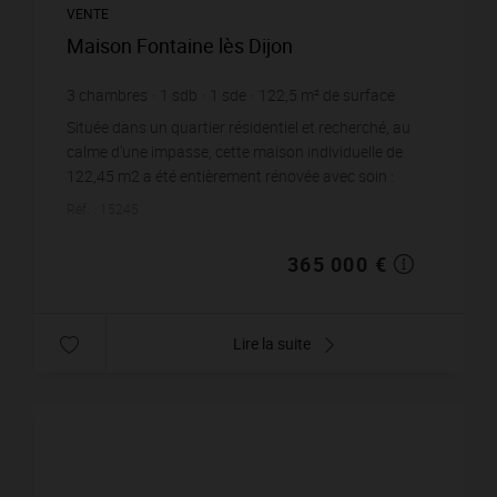
VENTE
Maison Fontaine lès Dijon
3
chambres
1
sdb
1
sde
122,5
m² de surface
331
m² de terrain
2 979,59 €
prix / m²
Située dans un quartier résidentiel et recherché, au
calme d'une impasse, cette maison individuelle de
122,45 m2 a été entièrement rénovée avec soin :
isolation extérieure, climatisation réversi...
Réf. : 15245
365 000 €
Lire la suite