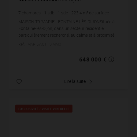
7
chambres
1
sdb
1
sde
223,4
m² de surface
731
m² de terrain
2 900,63 €
prix / m²
MAISON T9 'MARIE' - FONTAINE-LÈS-DIJONSituée à
Fontaine-lès-Dijon, dans un secteur résidentiel
particulièrement recherché, au calme et à proximité
immédiate des commodités ainsi que du tramway,
Réf. : MARIE-ACTIFSIMMO
cette...
648 000 €
Lire la suite
EXCLUSIVITÉ /
VISITE VIRTUELLE