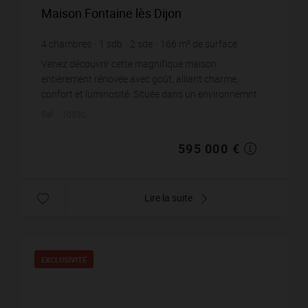
Maison Fontaine lès Dijon
4
chambres
1
sdb
2
sde
166
m² de surface
386
m² de terrain
3 584,34 €
prix / m²
Venez découvrir cette magnifique maison
entièrement rénovée avec goût, alliant charme,
confort et luminosité. Située dans un environnemnt
calme et prisé, elle offre une superbe extension
Réf. : 10930
moderne, cré...
595 000 €
Lire la suite
EXCLUSIVITÉ