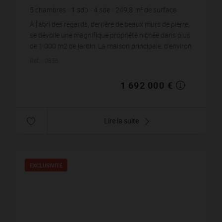
5
chambres
1
sdb
4
sde
249,8
m² de surface
1 052
m² de terrain
6 773,42 €
prix / m²
À l'abri des regards, derrière de beaux murs de pierre,
se dévoile une magnifique propriété nichée dans plus
de 1 000 m2 de jardin. La maison principale, d'environ
250 m2, révèle tout le ch...
Réf. : 0856
1 692 000 €
Lire la suite
EXCLUSIVITÉ