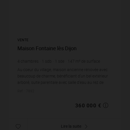
VENTE
Maison Fontaine lès Dijon
4
chambres
1
sdb
1
sde
147
m² de surface
2 448,98 €
prix / m²
Au coeur du village, maison ancienne rénovée avec
beaucoup de charme, bénéficiant d'un bel extérieur
arboré, suite parentale avec salle d'eau au rez de
chaussée, trois chambres et salle de ...
Réf. : 7892
360 000 €
Lire la suite