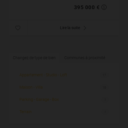
395 000 €
Lire la suite
Changez de type de bien
Communes à proximité
Appartement - Studio - Loft
17
Maison - Villa
16
Parking - Garage - Box
1
Terrain
1