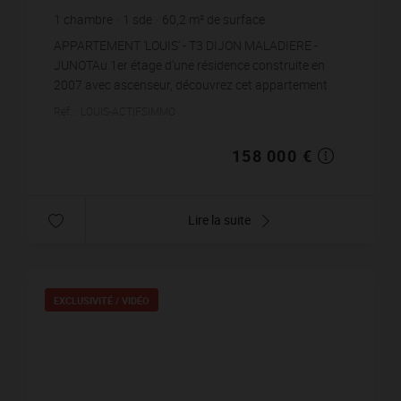
1
chambre
1
sde
60,2
m² de surface
2 624,58 €
prix / m²
APPARTEMENT 'LOUIS' - T3 DIJON MALADIERE -
JUNOTAu 1er étage d'une résidence construite en
2007 avec ascenseur, découvrez cet appartement
T2/3 de 60 m², lumineux et agréable à vivre. Il
Réf. : LOUIS-ACTIFSIMMO
conviendra aus...
158 000 €
Lire la suite
EXCLUSIVITÉ /
VIDÉO