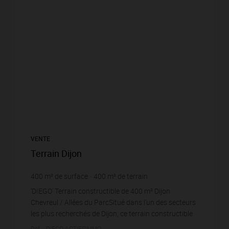
VENTE
Terrain Dijon
400
m² de surface
400
m² de terrain
725 €
prix / m²
'DIEGO' Terrain constructible de 400 m² Dijon
Chevreul / Allées du ParcSitué dans l'un des secteurs
les plus recherchés de Dijon, ce terrain constructible
de 400 m², à viabiliser, représente une oppor...
Réf. : DIEGO-ACTIFSIMMO