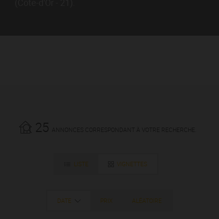
(Côte-d'Or - 21).
25
ANNONCES CORRESPONDANT À VOTRE RECHERCHE.
LISTE
VIGNETTES
DATE
PRIX
ALÉATOIRE