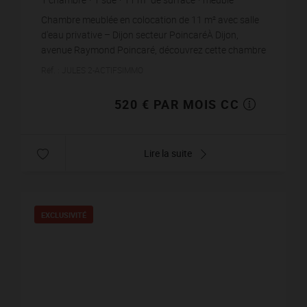
47,27 €
prix / m²
Chambre meublée en colocation de 11 m² avec salle
d'eau privative – Dijon secteur PoincaréÀ Dijon,
avenue Raymond Poincaré, découvrez cette chambre
au sein d'un appartement de 66 m² entièrement
Réf. : JULES 2-ACTIFSIMMO
meublé...
520 € PAR MOIS CC
Lire la suite
EXCLUSIVITÉ