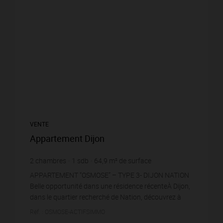
VENTE
Appartement Dijon
2
chambres
1
sdb
64,9
m² de surface
2 912,17 €
prix / m²
APPARTEMENT “OSMOSE” – TYPE 3- DIJON NATION
Belle opportunité dans une résidence récenteÀ Dijon,
dans le quartier recherché de Nation, découvrez à
nouveau cet agréable appartement de type 3,
Réf. : OSMOSE-ACTIFSIMMO
idéalemen...