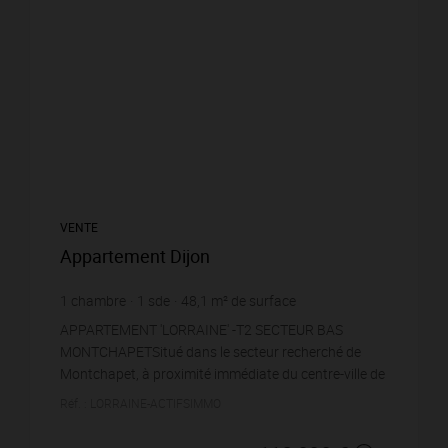
VENTE
Appartement Dijon
1
chambre
1
sde
48,1
m² de surface
2 453,22 €
prix / m²
APPARTEMENT 'LORRAINE' -T2 SECTEUR BAS
MONTCHAPETSitué dans le secteur recherché de
Montchapet, à proximité immédiate du centre-ville de
Dijon, découvrez cet agréable appartement T2 de
Réf. : LORRAINE-ACTIFSIMMO
plus de 48 m²,...