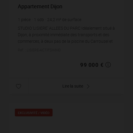
Appartement Dijon
1
pièce
1
sdb
24,2
m² de surface
4 090,91 €
prix / m²
STUDIO 'LISIERE' ALLEES DU PARC Idéalement situé à
Dijon, à proximité immédiate des transports et des
commerces, à deux pas de la piscine du Carrousel et
du Parc de la Colombière, ce studio de 24 m² b...
Réf. : LISIERE-ACTIFSIMMO
99 000 €
Lire la suite
EXCLUSIVITÉ /
VIDÉO