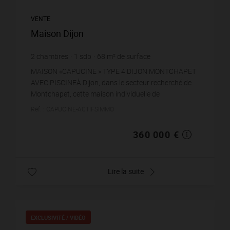
VENTE
Maison Dijon
2
chambres
1
sdb
68
m² de surface
443
m² de terrain
5 294,12 €
prix / m²
MAISON «CAPUCINE » TYPE 4 DIJON MONTCHAPET
AVEC PISCINEÀ Dijon, dans le secteur recherché de
Montchapet, cette maison individuelle de
construction traditionnelle, édifiée en 1956,
Réf. : CAPUCINE-ACTIFSIMMO
développe 68 m² hab...
360 000 €
Lire la suite
EXCLUSIVITÉ /
VIDÉO