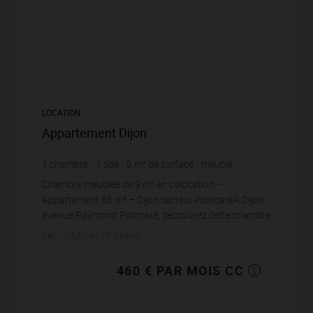
LOCATION
Appartement Dijon
1
chambre
1
sde
9
m² de surface
meublé
51,11 €
prix / m²
Chambre meublée de 9 m² en colocation –
Appartement 66 m² – Dijon secteur PoincaréÀ Dijon,
avenue Raymond Poincaré, découvrez cette chambre
au sein d'un appartement de 66 m² entièrement
Réf. : JULES-ACTIFSIMMO
meublé et orga...
460 € PAR MOIS CC