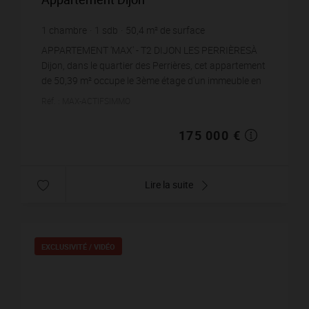
1
chambre
1
sdb
50,4
m² de surface
3 472,22 €
prix / m²
APPARTEMENT 'MAX' - T2 DIJON LES PERRIÈRESÀ
Dijon, dans le quartier des Perrières, cet appartement
de 50,39 m² occupe le 3ème étage d'un immeuble en
pierre de 1930, desservi par ascenseur. Le bien a c...
Réf. : MAX-ACTIFSIMMO
175 000 €
Lire la suite
EXCLUSIVITÉ /
VIDÉO