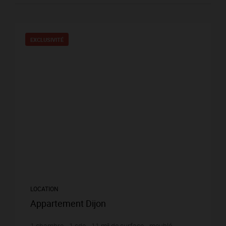
EXCLUSIVITÉ
LOCATION
Appartement Dijon
1
chambre
1
sde
11
m² de surface
meublé