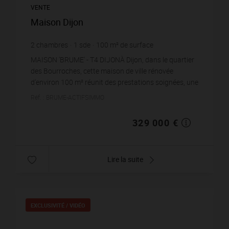
VENTE
Maison Dijon
2
chambres
1
sde
100
m² de surface
142
m² de terrain
3 290 €
prix / m²
MAISON 'BRUME' - T4 DIJONÀ Dijon, dans le quartier
des Bourroches, cette maison de ville rénovée
d'environ 100 m² réunit des prestations soignées, une
ambiance moderne et le charme de l'ancien. Nichée...
Réf. : BRUME-ACTIFSIMMO
329 000 €
Lire la suite
EXCLUSIVITÉ /
VIDÉO