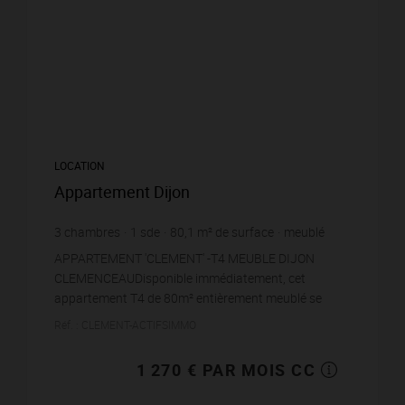
LOCATION
Appartement Dijon
3
chambres
1
sde
80,1
m² de surface
meublé
15,86 €
prix / m²
APPARTEMENT 'CLEMENT' -T4 MEUBLE DIJON
CLEMENCEAUDisponible immédiatement, cet
appartement T4 de 80m² entièrement meublé se
situe au 5? étage sur 8 d'une résidence avec
Réf. : CLEMENT-ACTIFSIMMO
ascenseur, rue Louis-Blanc à Di...
1 270 € PAR MOIS CC