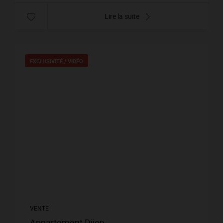
Lire la suite
EXCLUSIVITÉ /
VIDÉO
VENTE
Appartement Dijon