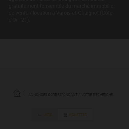
gratuitement l'ensemble du marché immobilier
de vente / location à Varois-et-Chaignot (Côte-
d'Or - 21).
1
ANNONCES CORRESPONDANT À VOTRE RECHERCHE.
LISTE
VIGNETTES