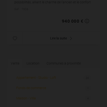
possibilités, alliant le charme de l'ancien et le confort
contemporain. Organisé autour d'un élég...
Réf. : 7908
940 000 €
Lire la suite
Vente
Location
Communes à proximité
Appartement - Studio - Loft
24
Fonds de commerce
1
Maison - Villa
4