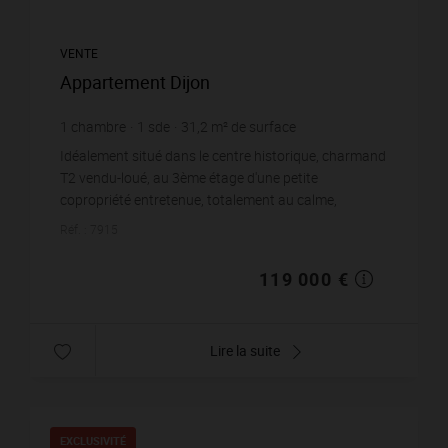
VENTE
Appartement Dijon
1
chambre
1
sde
31,2
m² de surface
3 814,1 €
prix / m²
Idéalement situé dans le centre historique, charmand
T2 vendu-loué, au 3ème étage d'une petite
copropriété entretenue, totalement au calme,
composé d'une cuisine ouverte sur séjour avec vue...
Réf. : 7915
119 000 €
Lire la suite
EXCLUSIVITÉ