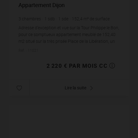
Appartement Dijon
3
chambres
1
sdb
1
sde
152,4
m² de surface
meublé
14,57 €
prix / m²
Adresse d'exception et vue sur la Tour Philippe le Bon,
pour ce somptueux appartement meublé de 152,40
m2 situé sur la très prisée Place de la Libération, un
privilège rare sur le marché locatif...
Réf. : 11021
2 220 € PAR MOIS CC
Lire la suite