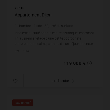
VENTE
Appartement Dijon
1
chambre
1
sde
32,1
m² de surface
3 707,17 €
prix / m²
Idéalement situé dans le centre historique, charmant
T1 au premier étage d'une petite copropriété
entretenue, au calme, composé d'un séjour lumineux
avec coin nuit de plus de 21 m2, d'...
Réf. : 7914
119 000 €
Lire la suite
EXCLUSIVITÉ