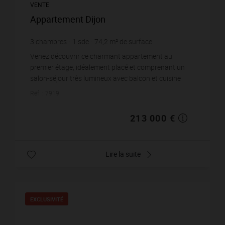
VENTE
Appartement Dijon
3
chambres
1
sde
74,2
m² de surface
2 870,62 €
prix / m²
Venez découvrir ce charmant appartement au
premier étage, idéalement placé et comprenant un
salon-séjour très lumineux avec balcon et cuisine
ouverte, trois chambres dont une avec balcon
Réf. : 7919
également. L...
213 000 €
Lire la suite
EXCLUSIVITÉ