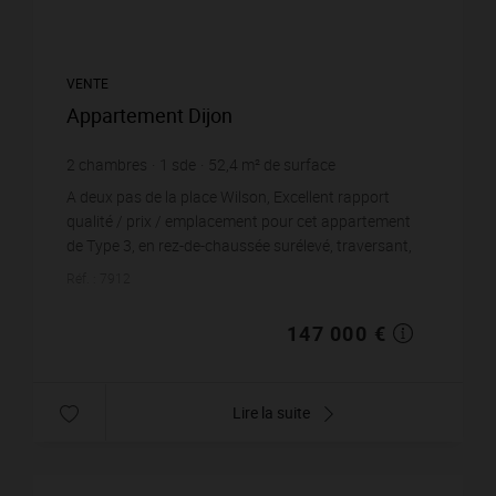
VENTE
Appartement Dijon
2
chambres
1
sde
52,4
m² de surface
2 805,34 €
prix / m²
A deux pas de la place Wilson, Excellent rapport
qualité / prix / emplacement pour cet appartement
de Type 3, en rez-de-chaussée surélevé, traversant,
avec une belle pièce à vivre de 25 m2, cuisine o...
Réf. : 7912
147 000 €
Lire la suite