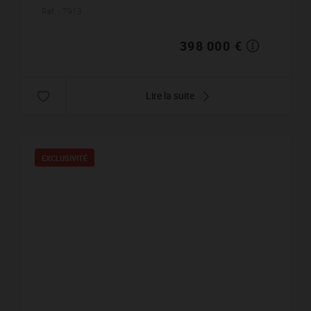
cachet. La cuisine donne de plain-pied...
Réf. : 7913
398 000 €
Lire la suite
EXCLUSIVITÉ