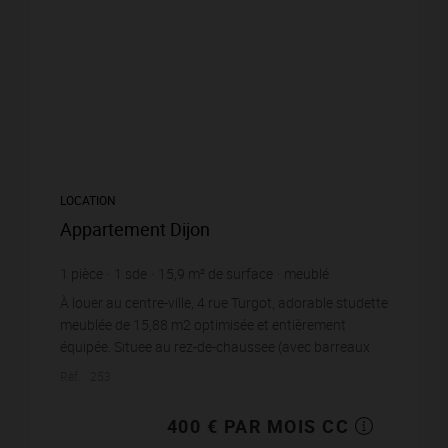
LOCATION
Appartement Dijon
1
pièce
1
sde
15,9
m² de surface
meublé
25,16 €
prix / m²
À louer au centre-ville, 4 rue Turgot, adorable studette
meublée de 15,88 m2 optimisée et entièrement
équipée. Situee au rez-de-chaussee (avec barreaux
pour la fenêtre) d'une belle residence se...
Réf. : 253
400 € PAR MOIS CC