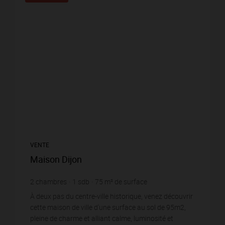
VENTE
Maison Dijon
2
chambres
1
sdb
75
m² de surface
175
m² de terrain
5 306,67 €
prix / m²
À deux pas du centre-ville historique, venez découvrir
cette maison de ville d'une surface au sol de 95m2,
pleine de charme et alliant calme, luminosité et