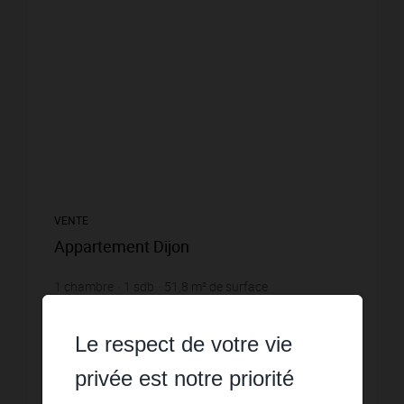
VENTE
Appartement Dijon
1
chambre
1
sdb
51,8
m² de surface
3 764,48 €
prix / m²
Dans résidence de standing sur les Allées du Parc,
Appartement de deux pièces en étage comprenant
Le respect de votre vie
une chambre, salon, cuisine et salle de bains. cave et
garage en sous-sol PRIX : 195 000 EUR Prix de ...
privée est notre priorité
Réf. : 7918