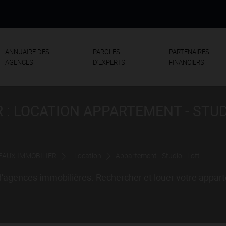
ANNUAIRE DES
PAROLES
PARTENAIRES
AGENCES
D'EXPERTS
FINANCIERS
 : LOCATION APPARTEMENT - STU
EAUX IMMOBILIER
Location
Appartement - Studio - Loft
d'agences immobilières. Rechercher et louer votre appart