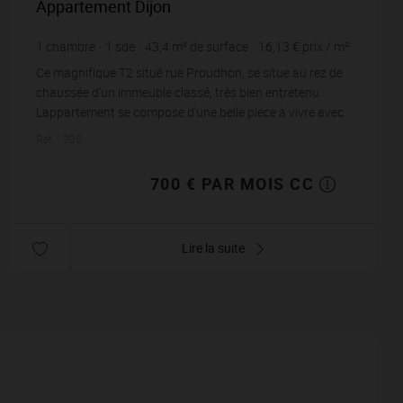
Appartement Dijon
1
chambre
1
sde
43,4
m² de surface
16,13 €
prix / m²
Ce magnifique T2 situé rue Proudhon, se situe au rez de
chaussée d'un immeuble classé, très bien entretenu.
L'appartement se compose d'une belle pièce à vivre avec
cuisine américaine é...
Réf. : 205
700 € PAR MOIS CC
Lire la suite