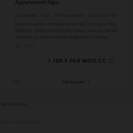
Appartement Dijon
2
chambres
1
sdb
75
m² de surface
14,67 €
prix / m²
Superbe vue pour cet appartement de 75 m2 de surface
habitable, idéalement situé Place Darcy, dans un très bel
immeuble, au 5ème et dernier étage avec ascenseur.
L'appartement se compose d'...
Réf. : 18976
1 100 € PAR MOIS CC
Lire la suite
z par commune
t Locaux professionnels
1