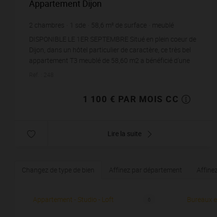
Appartement Dijon
2
chambres
1
sde
58,6
m² de surface
meublé
18,77 €
prix / m²
DISPONIBLE LE 1ER SEPTEMBRE Situé en plein coeur de
Dijon, dans un hôtel particulier de caractère, ce très bel
appartement T3 meublé de 58,60 m2 a bénéficié d'une
rénovation récente de qualité....
Réf. : 248
1 100 € PAR MOIS CC
Lire la suite
Changez de type de bien
Affinez par département
Affine
Appartement - Studio - Loft
Bureaux e
6