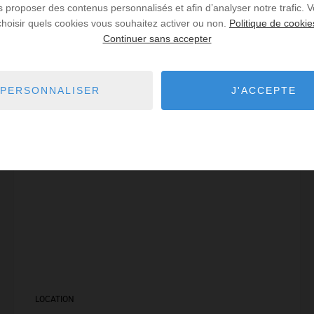
us proposer des contenus personnalisés et afin d’analyser notre trafic.
Lire la suite
choisir quels cookies vous souhaitez activer ou non.
Politique de cookie
Continuer sans accepter
EXCLUSIVITÉ
PERSONNALISER
J'ACCEPTE
LOCATION