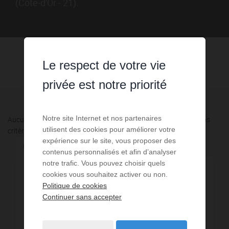
(Côte-d'Or - 21).
Le respect de votre vie
privée est notre priorité
Notre site Internet et nos partenaires
Aucune annonce n'a été trouvée, nous vous invitons à élargir vos
utilisent des cookies pour améliorer votre
critères de recherche via le moteur ci-contre.
expérience sur le site, vous proposer des
Communes à proximité
contenus personnalisés et afin d’analyser
notre trafic. Vous pouvez choisir quels
cookies vous souhaitez activer ou non.
5,57 km - Dijon
6
Politique de cookies
Continuer sans accepter
5,82 km - Quetigny
1
7,20 km - Plombières-lès-Dijon
1