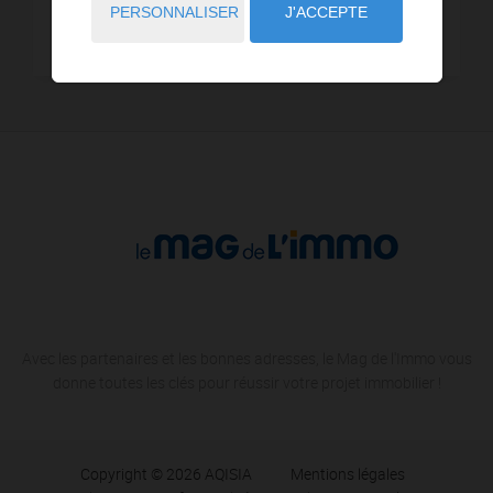
PERSONNALISER
J'ACCEPTE
8,01 km - Longvic
1
Avec les partenaires et les bonnes adresses, le Mag de l'Immo vous
donne toutes les clés pour réussir votre projet immobilier !
Copyright © 2026 AQISIA
Mentions légales