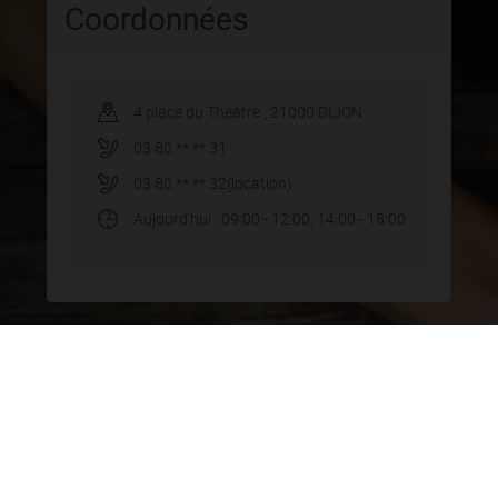
Coordonnées
4 place du Théâtre
,
21000
DIJON
03.80.**.**.31
03.80.**.**.32
(location)
Aujourd'hui
: 09:00 - 12:00, 14:00 - 18:00
Contacter l'agence
Nom
*
Prénom
*