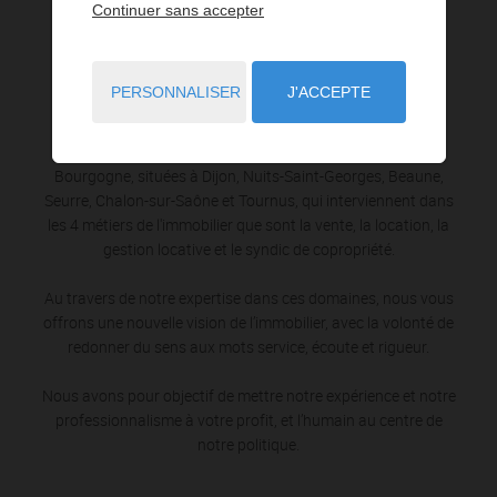
Continuer sans accepter
Agence immobilière
IMMOLYS
PERSONNALISER
J'ACCEPTE
Immolys, c’est aujourd’hui 6 agences dans la région
Bourgogne, situées à Dijon, Nuits-Saint-Georges, Beaune,
Seurre, Chalon-sur-Saône et Tournus, qui interviennent dans
les 4 métiers de l'immobilier que sont la vente, la location, la
gestion locative et le syndic de copropriété.
Au travers de notre expertise dans ces domaines, nous vous
offrons une nouvelle vision de l’immobilier, avec la volonté de
redonner du sens aux mots service, écoute et rigueur.
Nous avons pour objectif de mettre notre expérience et notre
professionnalisme à votre profit, et l’humain au centre de
notre politique.