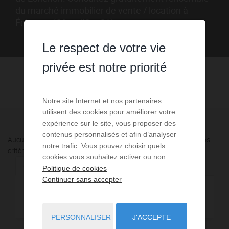
du marché immobilier de vente / location à
Échenon (Côte-d'Or - 21).
Le respect de votre vie
privée est notre priorité
Notre site Internet et nos partenaires
utilisent des cookies pour améliorer votre
expérience sur le site, vous proposer des
contenus personnalisés et afin d’analyser
Aucune annonce n'a été trouvée, nous vous invitons à élargir vos
notre trafic. Vous pouvez choisir quels
critères de recherche via le moteur ci-contre.
cookies vous souhaitez activer ou non.
Communes à proximité
Politique de cookies
Continuer sans accepter
12,21 km - Magny-sur-Tille
1
PERSONNALISER
J'ACCEPTE