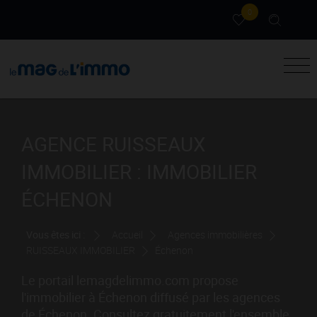
0
AGENCE RUISSEAUX
IMMOBILIER : IMMOBILIER
ÉCHENON
Vous êtes ici :
Accueil
Agences immobilières
RUISSEAUX IMMOBILIER
Échenon
Le portail lemagdelimmo.com propose
l'immobilier à Échenon diffusé par les agences
de Échenon. Consultez gratuitement l'ensemble