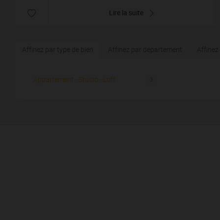
Lire la suite
Affinez par type de bien
Affinez par département
Affine
Appartement - Studio - Loft
3