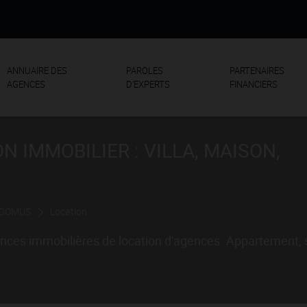
ANNUAIRE DES
PAROLES
PARTENAIRES
AGENCES
D'EXPERTS
FINANCIERS
 IMMOBILIER : VILLA, MAISON,
 DOMUS
Location
nces immobilières de location d'agences. Appartement, st