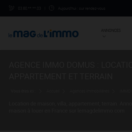
03.80.**.**.03
|
Aujourd'hui
: sur rendez-vous
ANNONCES
AGENCE IMMO DOMUS : LOCATION
APPARTEMENT ET TERRAIN
Vous êtes ici :
Accueil
Agences immobilières
IMMO
Location de maison, villa, appartement, terrain. Anno
maison à louer en France sur lemagdelimmo.com