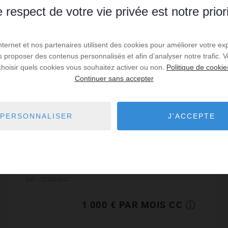
 respect de votre vie privée est notre prior
Internet et nos partenaires utilisent des cookies pour améliorer votre ex
us proposer des contenus personnalisés et afin d’analyser notre trafic.
choisir quels cookies vous souhaitez activer ou non.
Politique de cookie
Continuer sans accepter
LOCATION
Appartement Dijon
PERSONNALISER
J'ACCEPTE
3
chambres
75
m² de surface
13,33 €
prix / m²
Type 4 entièrement rénové avec terrasse et
jardinet.Séjour, cuisine aménagée et équipée, 3
chambres, salles de douches, WC.Garage et cave.
Chauffage ind. GAZ.GESTIODOMUS
Réf. : IDSGM347
03.80.67.57.78LOYER : 920 € +...
1 000 € PAR MOIS CC