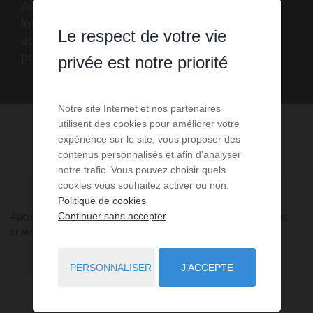
Annonces de vente appartements - studios -
lofts d'agences immobilières. Rechercher et
Le respect de votre vie
achat votre appartement - studio - loft grâce au
portail immobilier lemagdelimmo.com
privée est notre priorité
Notre site Internet et nos partenaires
utilisent des cookies pour améliorer votre
expérience sur le site, vous proposer des
contenus personnalisés et afin d’analyser
notre trafic. Vous pouvez choisir quels
cookies vous souhaitez activer ou non.
Politique de cookies
Aucune annonce n'a été trouvée, nous vous invitons à élargir vos
Continuer sans accepter
critères de recherche via le moteur ci-contre.
PERSONNALISER
J'ACCEPTE