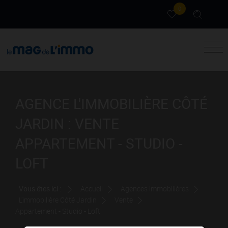
0
AGENCE L'IMMOBILIÈRE CÔTÉ
JARDIN : VENTE
APPARTEMENT - STUDIO -
LOFT
Vous êtes ici :
Accueil
Agences immobilières
L'immobilière Côté Jardin
Vente
Appartement - Studio - Loft