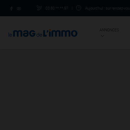
03.80.**.**.97
|
Aujourd'hui
: sur rendez-vo
ANNONCES