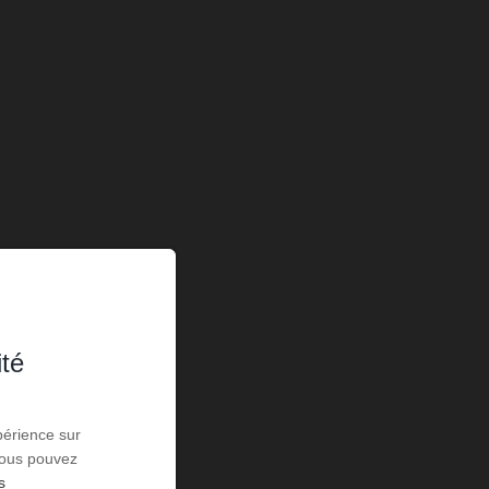
ité
périence sur
 Vous pouvez
s