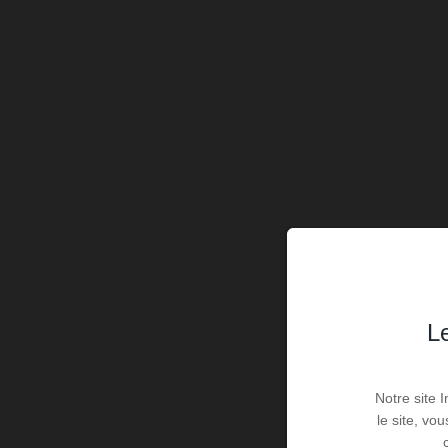
Le
Notre site 
le site, vo