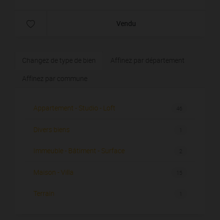
Vendu
Changez de type de bien
Affinez par département
Affinez par commune
Appartement - Studio - Loft
46
Divers biens
1
Immeuble - Bâtiment - Surface
2
Maison - Villa
15
Terrain
1