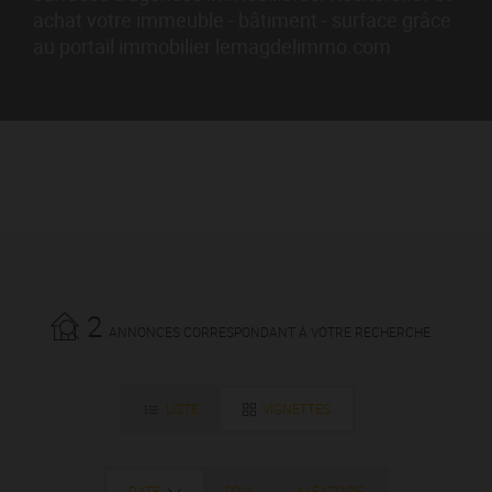
achat votre immeuble - bâtiment - surface grâce
au portail immobilier lemagdelimmo.com
2
ANNONCES CORRESPONDANT À VOTRE RECHERCHE.
LISTE
VIGNETTES
DATE
PRIX
ALÉATOIRE