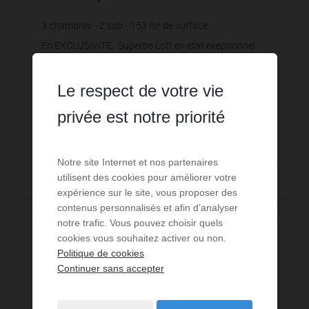
3
chambres
2
sdb
153
m² de surface
2 150,33 €
prix / m²
En EXCLUSIVITE : Superbe Loft en etat exeptionnel
avec de beaux volumes (125m2 surface carrez et
180m2 au sol) , poutres et comprenant salon sejour
Le respect de votre vie
de 50 m2, 2 chambres , derssing, sdb, grande
Réf. : LOF-VTE-52-148
mezza...
privée est notre priorité
329 000 €
Notre site Internet et nos partenaires
utilisent des cookies pour améliorer votre
Vendu
expérience sur le site, vous proposer des
contenus personnalisés et afin d’analyser
notre trafic. Vous pouvez choisir quels
cookies vous souhaitez activer ou non.
VENDU
Politique de cookies
Continuer sans accepter