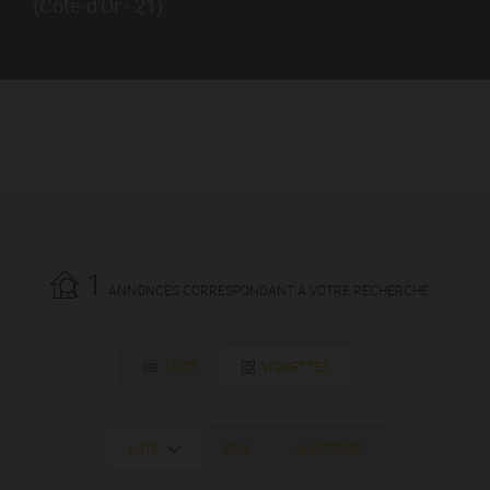
(Côte-d'Or - 21).
1
ANNONCES CORRESPONDANT À VOTRE RECHERCHE.
LISTE
VIGNETTES
DATE
PRIX
ALÉATOIRE