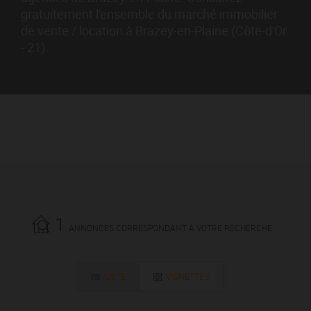
gratuitement l'ensemble du marché immobilier
de vente / location à Brazey-en-Plaine (Côte-d'Or
- 21).
1
ANNONCES CORRESPONDANT À VOTRE RECHERCHE.
LISTE
VIGNETTES