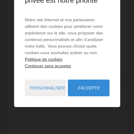
privée est notre priorité
A VENDRE - BUREAUX OU ACTIVITES - BESANCON -
Gare TGV, ÉCO QUARTIER VIOTTE Immeuble année
Notre site Internet et nos partenaires
2024 en copropriété. SUPERBE VUE SUR BESANCON
utilisent des cookies pour améliorer votre
surface : 118 m2 environ Possibilité d'acquérir 2
Réf. : 15225
expérience sur le site, vous proposer des
parkings...
contenus personnalisés et afin d’analyser
307 500 €
notre trafic. Vous pouvez choisir quels
cookies vous souhaitez activer ou non.
Politique de cookies
Continuer sans accepter
Lire la suite
PERSONNALISER
J'ACCEPTE
EXCLUSIVITÉ