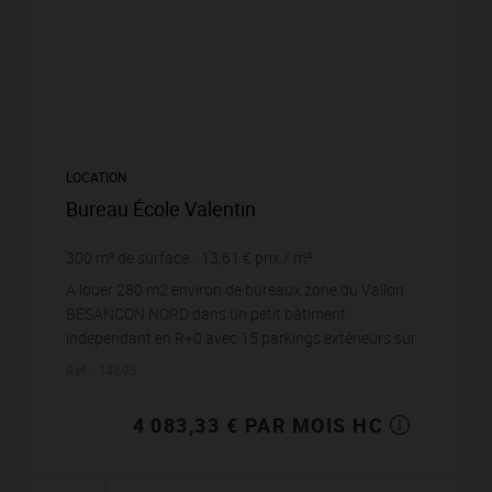
LOCATION
Bureau École Valentin
300
m² de surface
13,61 €
prix / m²
A louer 280 m2 environ de bureaux zone du Vallon
BESANCON NORD dans un petit bâtiment
indépendant en R+0 avec 15 parkings extérieurs sur
un terrain espaces verts de 2573 m2 Belle entrée,
Réf. : 14695
façade parem...
4 083,33 € PAR MOIS HC