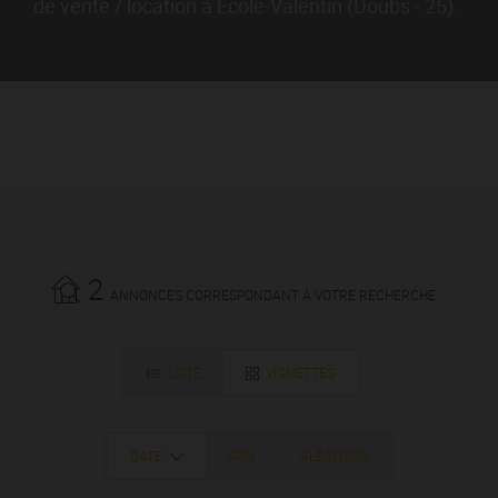
de vente / location à École-Valentin (Doubs - 25).
2
ANNONCES CORRESPONDANT À VOTRE RECHERCHE.
LISTE
VIGNETTES
DATE
PRIX
ALÉATOIRE