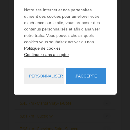
1,34 km - Ahuy
4
Notre site Internet et nos partenaires
2,03 km - Fontaine-lès-Dijon
4
utilisent des cookies pour améliorer votre
expérience sur le site, vous proposer des
2,04 km - Talant
5
contenus personnalisés et afin d’analyser
notre trafic. Vous pouvez choisir quels
3,47 km - Dijon
88
cookies vous souhaitez activer ou non.
Politique de cookies
4,84 km - Chenôve
4
Continuer sans accepter
5,08 km - Velars-sur-Ouche
2
PERSONNALISER
J'ACCEPTE
5,37 km - Corcelles-les-Monts
1
6,34 km - Longvic
2
6,43 km - Marsannay-la-Côte
4
6,61 km - Quetigny
2
7,98 km - Chevigny-Saint-Sauveur
1