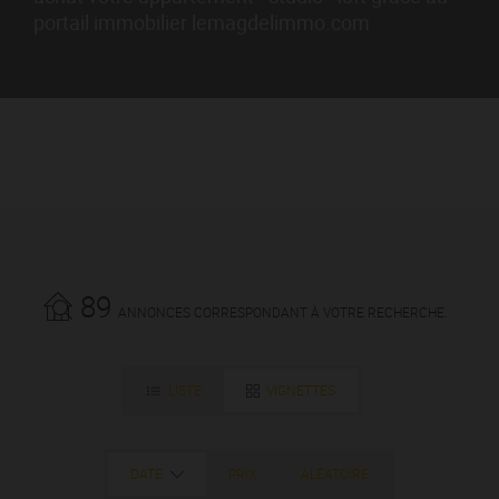
portail immobilier lemagdelimmo.com
89
ANNONCES CORRESPONDANT À VOTRE RECHERCHE.
LISTE
VIGNETTES
DATE
PRIX
ALÉATOIRE