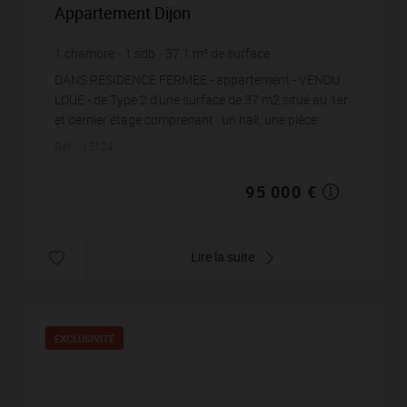
Appartement Dijon
1
chambre
1
sdb
37,1
m² de surface
2 560,65 €
prix / m²
DANS RESIDENCE FERMEE - appartement - VENDU
LOUE - de Type 2 d'une surface de 37 m2 situé au 1er
et dernier étage comprenant : un hall, une pièce
principale avec cuisine, une chambre, un dressin...
Réf. : 15124
95 000 €
Lire la suite
EXCLUSIVITÉ