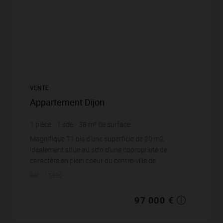
VENTE
Appartement Dijon
1
pièce
1
sde
38
m² de surface
2 552,63 €
prix / m²
Magnifique T1 bis d'une superficie de 20 m2,
idéalement situé au sein d'une copropriété de
caractère en plein coeur du centre-ville de
Dijon.Vendu entièrement meublé et soigneusement
Réf. : 15330
aménagé...
97 000 €