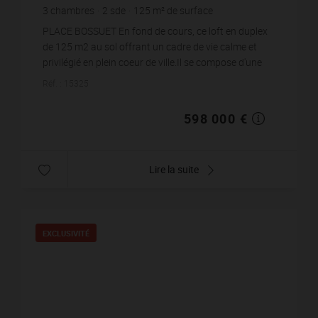
3
chambres
2
sde
125
m² de surface
4 784 €
prix / m²
PLACE BOSSUET En fond de cours, ce loft en duplex
de 125 m2 au sol offrant un cadre de vie calme et
privilégié en plein coeur de ville.Il se compose d'une
agréable pièce de vie lumineuse avec cu...
Réf. : 15325
598 000 €
Lire la suite
EXCLUSIVITÉ