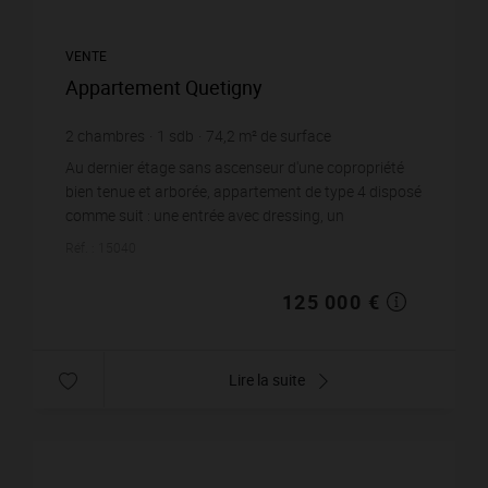
VENTE
Appartement Quetigny
2
chambres
1
sdb
74,2
m² de surface
1 684,64 €
prix / m²
Au dernier étage sans ascenseur d'une copropriété
bien tenue et arborée, appartement de type 4 disposé
comme suit : une entrée avec dressing, un
salon/séjour baigné de lumière donnant sur une te...
Réf. : 15040
125 000 €
Lire la suite