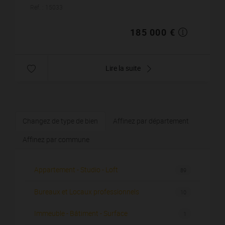
comprenant séjour, cuisine meublée et équipée, 1
Réf. : 15033
chambre avec...
185 000 €
Lire la suite
Changez de type de bien
Affinez par département
Affinez par commune
Appartement - Studio - Loft
89
Bureaux et Locaux professionnels
10
Immeuble - Bâtiment - Surface
1