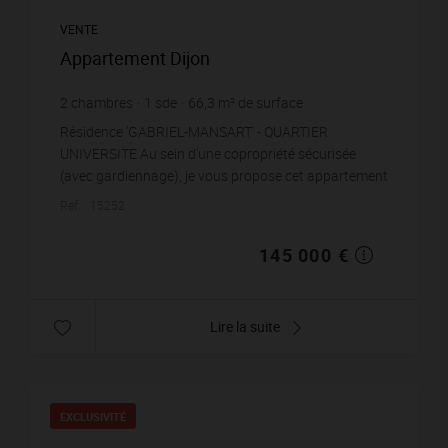
VENTE
Appartement Dijon
2
chambres
1
sde
66,3
m² de surface
2 187,03 €
prix / m²
Résidence 'GABRIEL-MANSART' - QUARTIER
UNIVERSITE Au sein d'une copropriété sécurisée
(avec gardiennage), je vous propose cet appartement
de type 4, d'une surface de 66.26 m2. Sit...
Réf. : 15252
145 000 €
Lire la suite
EXCLUSIVITÉ