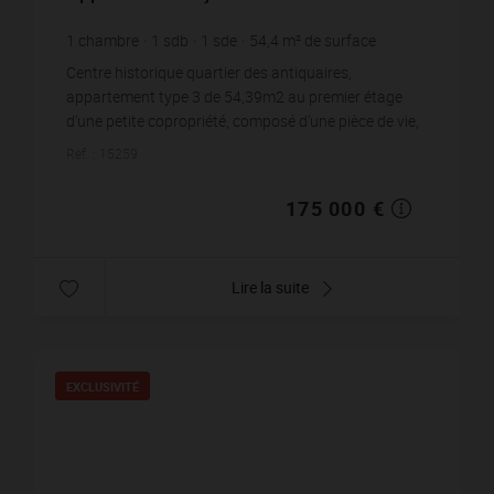
1
chambre
1
sdb
1
sde
54,4
m² de surface
3 216,91 €
prix / m²
Centre historique quartier des antiquaires,
appartement type 3 de 54,39m2 au premier étage
d'une petite copropriété, composé d'une pièce de vie,
cuisine, d'une chambre, d'un bur...
Réf. : 15259
175 000 €
Lire la suite
EXCLUSIVITÉ