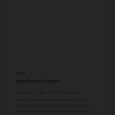
VENTE
Appartement Longvic
2
chambres
1
sde
57,3
m² de surface
3 228,62 €
prix / m²
Dans un quartier calme et agréable de Longvic,
découvrez cet appartement type 3 entièrement
rénové en rez-de-chaussée avec cour privative