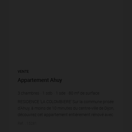
VENTE
Appartement Ahuy
3
chambres
1
sdb
1
sde
80
m² de surface
3 125 €
prix / m²
RESIDENCE 'LA COLOMBIERE' Sur la commune prisée
d'Ahuy, à moins de 10 minutes du centre-ville de Dijon,
découvrez cet appartement entièrement rénové avec
goût. Compromis entre appartem...
Réf. : 15281