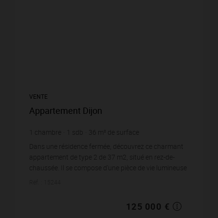
VENTE
Appartement Dijon
1
chambre
1
sdb
36
m² de surface
3 472,22 €
prix / m²
Dans une résidence fermée, découvrez ce charmant
appartement de type 2 de 37 m2, situé en rez-de-
chaussée. Il se compose d'une pièce de vie lumineuse
avec cuisine équipée et aménagée, d'un d...
Réf. : 15244
125 000 €