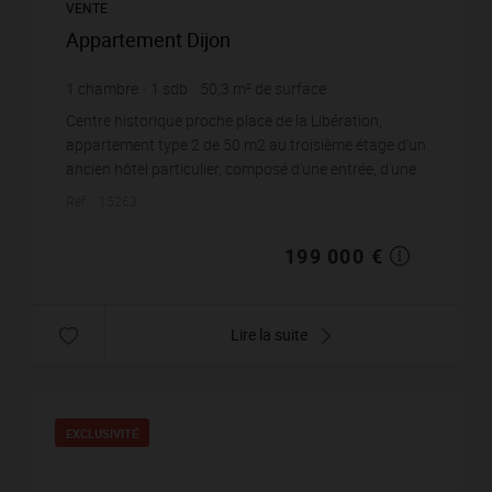
VENTE
Appartement Dijon
1
chambre
1
sdb
50,3
m² de surface
3 956,26 €
prix / m²
Centre historique proche place de la Libération,
appartement type 2 de 50 m2 au troisième étage d'un
ancien hôtel particulier, composé d'une entrée, d'une
pièce de vie avec cuisine o...
Réf. : 15263
199 000 €
Lire la suite
EXCLUSIVITÉ