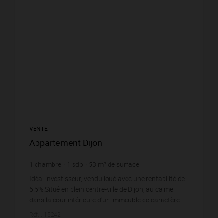
VENTE
Appartement Dijon
1
chambre
1
sdb
53
m² de surface
2 547,17 €
prix / m²
Idéal investisseur, vendu loué avec une rentabilité de
5.5%.Situé en plein centre-ville de Dijon, au calme
dans la cour intérieure d'un immeuble de caractère
datant des années 1870, ce T2 de 53,9...
Réf. : 15242