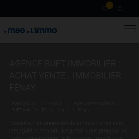
0
AGENCE BUET IMMOBILIER :
ACHAT VENTE - IMMOBILIER
FÉNAY
Vous êtes ici :
Accueil
Agences immobilières
BUET IMMOBILIER
Vente
Fénay
Consultez les annonces de vente à Fénay avec
lemagdelimmo.com. Le portail vous propose les
biens - appartement, villa, maison, mas, terrain,