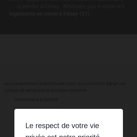
... - à vendre à Fénay . N'hésitez pas à visiter les
logements en vente à Fénay (21)
.
Aucune annonce n'a été trouvée, nous vous invitons à élargir vos
critères de recherche via le moteur ci-contre.
Communes à proximité
3,61 km - Longvic
2
Le respect de votre vie
4,45 km - Marsannay-la-Côte
4