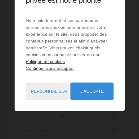
privée est notre priorité
5,11 km - Chenôve
4
Notre site Internet et nos partenaires
5,61 km - Chevigny-Saint-Sauveur
1
utilisent des cookies pour améliorer votre
expérience sur le site, vous proposer des
6,12 km - Quetigny
2
contenus personnalisés et afin d’analyser
notre trafic. Vous pouvez choisir quels
6,58 km - Dijon
82
cookies vous souhaitez activer ou non.
Politique de cookies
7,31 km - Corcelles-les-Monts
1
Continuer sans accepter
7,64 km - Talant
6
7,80 km - Fontaine-lès-Dijon
4
PERSONNALISER
J'ACCEPTE
8,84 km - Daix
2
9,47 km - Velars-sur-Ouche
2
9,62 km - Ahuy
4