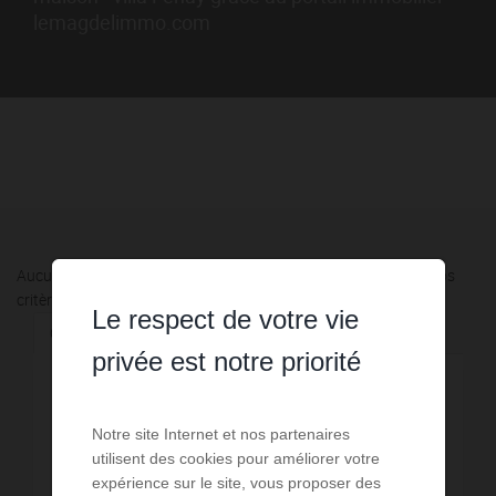
lemagdelimmo.com
Aucune annonce n'a été trouvée, nous vous invitons à élargir vos
critères de recherche via le moteur ci-contre.
Le respect de votre vie
Communes à proximité
privée est notre priorité
6,58 km - Dijon
4
Notre site Internet et nos partenaires
7,31 km - Corcelles-les-Monts
1
utilisent des cookies pour améliorer votre
expérience sur le site, vous proposer des