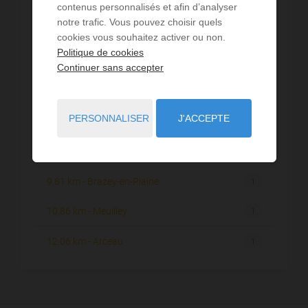
7,64 km - Talant
3
contenus personnalisés et afin d’analyser
notre trafic. Vous pouvez choisir quels
7,80 km - Fontaine-lès-Dijon
2
cookies vous souhaitez activer ou non.
Politique de cookies
8,84 km - Daix
2
Continuer sans accepter
9,47 km - Velars-sur-Ouche
2
PERSONNALISER
J'ACCEPTE
9,62 km - Ahuy
3
9,66 km - Arc-sur-Tille
1
9,81 km - Brazey-en-Plaine
1
10,86 km - Meuilley
1
12,06 km - Arceau
1