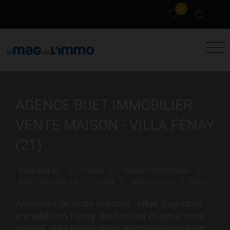
0
AGENCE BUET IMMOBILIER :
VENTE MAISON - VILLA FÉNAY
(21)
Vous êtes ici :
Accueil
Agences immobilières
BUET IMMOBILIER
Vente
Maison - Villa
Fénay
Annonces de vente maisons - villas d'agences
immobilières Fénay. Rechercher et achat votre
maison - villa Fénay grâce au portail immobilier