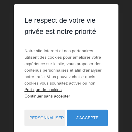
Le respect de votre vie
privée est notre priorité
Notre site Internet et nos partenaires
utilisent des cookies pour améliorer votre
expérience sur le site, vous proposer des
contenus personnalisés et afin d’analyser
notre trafic. Vous pouvez choisir quels
cookies vous souhaitez activer ou non.
Politique de cookies
Continuer sans accepter
VENTE
Maison Bellefond
PERSONNALISER
J'ACCEPTE
4
chambres
2
sdb
151
m² de surface