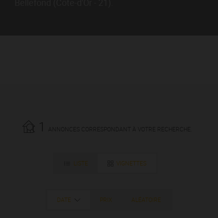
Bellefond (Côte-d'Or - 21).
1
ANNONCES CORRESPONDANT À VOTRE RECHERCHE.
LISTE
VIGNETTES
DATE
PRIX
ALÉATOIRE