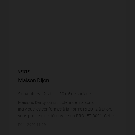
VENTE
Maison Dijon
5
chambres
2
sdb
150
m² de surface
Maisons Darcy, constructeur de maisons
individuelles conformes à la norme RT2012 à Dijon,
vous propose de découvrir son PROJET D001. Cette
maison à étage allie le charme et l’élégance par son
Réf. : 2020-11-09
allure b...