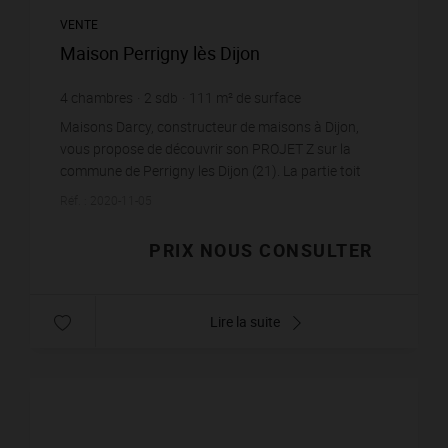
VENTE
Maison Perrigny lès Dijon
4
chambres
2
sdb
111
m² de surface
Maisons Darcy, constructeur de maisons à Dijon,
vous propose de découvrir son PROJET Z sur la
commune de Perrigny les Dijon (21). La partie toit
terrasse apporte de la modernité à cette maison deux
Réf. : 2020-11-05
pa...
PRIX NOUS CONSULTER
Lire la suite