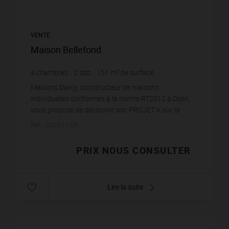
VENTE
Maison Bellefond
4
chambres
2
sdb
151
m² de surface
Maisons Darcy, constructeur de maisons
individuelles conformes à la norme RT2012 à Dijon,
vous propose de découvrir son PROJET K sur la
commune de Bellefond (21). Cette maison sur deux
Réf. : 2020-11-09
niveaux est élé...
PRIX NOUS CONSULTER
Lire la suite