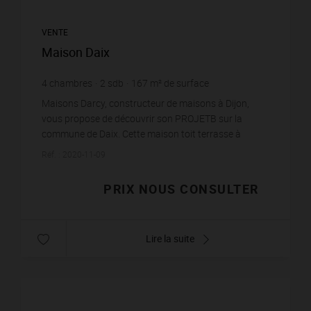
VENTE
Maison Daix
4
chambres
2
sdb
167
m² de surface
Maisons Darcy, constructeur de maisons à Dijon,
vous propose de découvrir son PROJETB sur la
commune de Daix. Cette maison toit terrasse à
l’architecture très contemporaine abrite de beaux
Réf. : 2020-11-09
volumes qui...
PRIX NOUS CONSULTER
Lire la suite