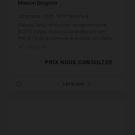
Maison Brognon
3
chambres
1
sdb
92
m² de surface
Maisons Darcy, constructeur de maisons norme
RT2012 à Dijon, vous propose de découvrir son
PROJET M sur la commune de Brognon (21). Cette
maison de plain pied puise sa simplicité dans son
Réf. : 2020-11-09
allure. Elle...
PRIX NOUS CONSULTER
Lire la suite