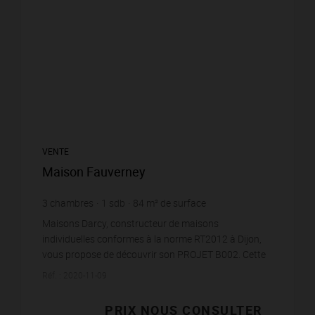
VENTE
Maison Fauverney
3
chambres
1
sdb
84
m² de surface
Maisons Darcy, constructeur de maisons
individuelles conformes à la norme RT2012 à Dijon,
vous propose de découvrir son PROJET B002. Cette
maison plain pied est élégante, elle puise sa simplicité
Réf. : 2020-11-09
dans...
PRIX NOUS CONSULTER