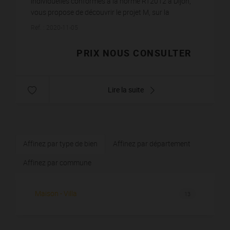
individuelles conformes à la norme RT2012 à Dijon,
vous propose de découvrir le projet M, sur la
commune de MAIREY (21). Une maison aux allures
Réf. : 2020-11-05
naturelles qui sa...
PRIX NOUS CONSULTER
Lire la suite
Affinez par type de bien
Affinez par département
Affinez par commune
Maison - Villa
13