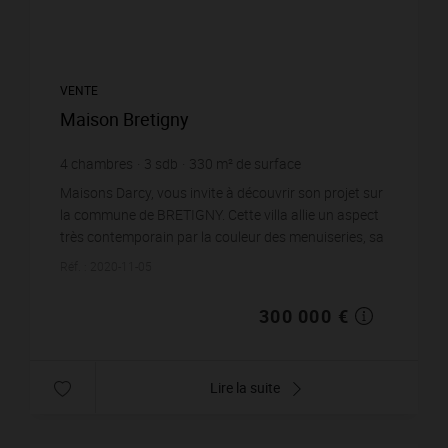
VENTE
Maison Bretigny
4
chambres
3
sdb
330
m² de surface
909,09 €
prix / m²
Maisons Darcy, vous invite à découvrir son projet sur
la commune de BRETIGNY. Cette villa allie un aspect
très contemporain par la couleur des menuiseries, sa
verrière sur mesure, un habillage ZINC et...
Réf. : 2020-11-05
300 000 €
Lire la suite