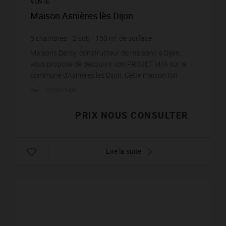
VENTE
Maison Asnières lès Dijon
5
chambres
2
sdb
150
m² de surface
Maisons Darcy, constructeur de maisons à Dijon,
vous propose de découvrir son PROJET M/A sur la
commune d’Asnières les Dijon. Cette maison toit
terrasse a été crée pour optimiser un maximum
Réf. : 2020-11-09
l’orientat...
PRIX NOUS CONSULTER
Lire la suite