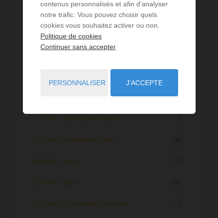
contenus personnalisés et afin d’analyser
7,09 km - Daix
7
notre trafic. Vous pouvez choisir quels
cookies vous souhaitez activer ou non.
7,24 km - Brochon
2
Politique de cookies
Continuer sans accepter
7,26 km - Sombernon
4
7,28 km - Trouhaut
1
PERSONNALISER
J'ACCEPTE
7,59 km - Perrigny-lès-Dijon
19
7,72 km - Gevrey-Chambertin
2
7,91 km - Fontaine-lès-Dijon
38
8,54 km - Ahuy
11
8,70 km - Dijon
916
9,24 km - La Bussière-sur-Ouche
2