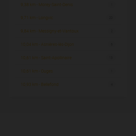
9,38 km - Morey-Saint-Denis
1
9,71 km - Longvic
20
9,84 km - Messigny-et-Vantoux
2
10,04 km - Asnières-lès-Dijon
6
10,61 km - Saint-Apollinaire
13
10,61 km - Ouges
1
10,93 km - Bellefond
4