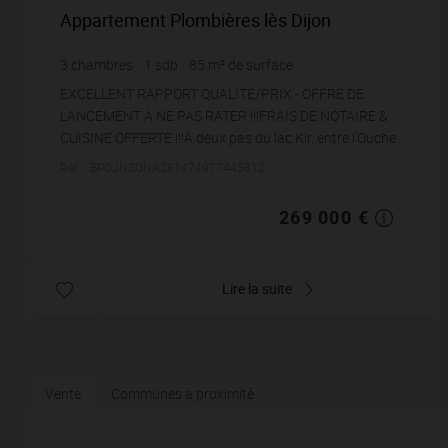
Appartement Plombières lès Dijon
3
chambres
1
sdb
85
m² de surface
3 164,71 €
prix / m²
EXCELLENT RAPPORT QUALITE/PRIX - OFFRE DE
LANCEMENT A NE PAS RATER !!!FRAIS DE NOTAIRE &
CUISINE OFFERTE !!!À deux pas du lac Kir, entre l’Ouche
et le canal de Bourgogne, ce superbe T4 se cache au
Réf. : BPDJNSONA281474977445812
der...
269 000 €
Lire la suite
Vente
Communes à proximité