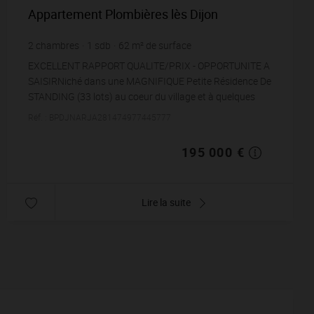
Appartement Plombières lès Dijon
2
chambres
1
sdb
62
m² de surface
3 145,16 €
prix / m²
EXCELLENT RAPPORT QUALITE/PRIX - OPPORTUNITE A
SAISIRNiché dans une MAGNIFIQUE Petite Résidence De
STANDING (33 lots) au coeur du village et à quelques
encablures du tumulte urbain : SUPERBE T3 avec L...
Réf. : BPDJNARJA281474977445777
195 000 €
Lire la suite