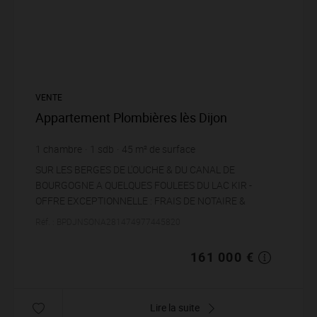
VENTE
Appartement Plombières lès Dijon
1
chambre
1
sdb
45
m² de surface
3 577,78 €
prix / m²
SUR LES BERGES DE L'OUCHE & DU CANAL DE
BOURGOGNE A QUELQUES FOULEES DU LAC KIR -
OFFRE EXCEPTIONNELLE : FRAIS DE NOTAIRE &
CUISINE OFFERTE !!!Niché au sein d'une petite Résidence
Réf. : BPDJNSONA281474977445820
de Standin...
161 000 €
Lire la suite