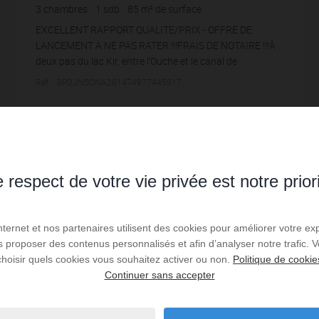
3
chambres
1
sdb
85
m² de surface
2 905,88 €
prix / m²
EXCELLENT RAPPORT QUALITE/PRIX - OFFRE DE
LANCEMENT A NE PAS RATER !!!FRAIS DE NOTAIRE !!!À
deux pas du lac Kir, entre l’Ouche et le canal de
Bourgogne, ce superbe T4 se cache au dernier étage
Réf. : BPDJNSONA281474977445817
d’une r...
247 000 €
Lire la suite
 respect de votre vie privée est notre prior
Internet et nos partenaires utilisent des cookies pour améliorer votre ex
us proposer des contenus personnalisés et afin d’analyser notre trafic.
choisir quels cookies vous souhaitez activer ou non.
Politique de cookie
Continuer sans accepter