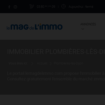
03.80.**.**.09
|
Aujourd'hui
: fermé
ANNONCES
IMMOBILIER PLOMBIÈRES-LÈS-D
Vous êtes ici :
Accueil
Plombières-lès-Dijon
Le portail lemagdelimmo.com propose l'immobilier à 
Consultez gratuitement l'ensemble du marché immobili