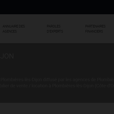
ANNUAIRE DES
PAROLES
PARTENAIRES
AGENCES
D'EXPERTS
FINANCIERS
IJON
Plombières-lès-Dijon diffusé par les agences de Plombièr
er de vente / location à Plombières-lès-Dijon (Côte-d'Or