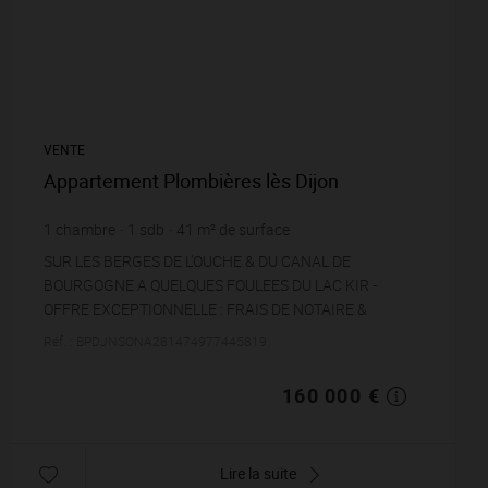
VENTE
Appartement Plombières lès Dijon
1
chambre
1
sdb
41
m² de surface
3 902,44 €
prix / m²
SUR LES BERGES DE L'OUCHE & DU CANAL DE
BOURGOGNE A QUELQUES FOULEES DU LAC KIR -
OFFRE EXCEPTIONNELLE : FRAIS DE NOTAIRE &
CUISINE OFFERTE !!!Niché au sein d'une petite Résidence
Réf. : BPDJNSONA281474977445819
de Standin...
160 000 €
Lire la suite