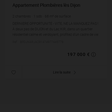
Appartement Plombières lès Dijon
2
chambres
1
sdb
68
m² de surface
2 897,06 €
prix / m²
DERNIERE OPPORTUNITÉ - VITE, NE LA MANQUEZ PAS !
À deux pas de DIJON et du Lac KIR, dans un quartier
résidentiel calme et verdoyant, profitez d'un cadre de vie
agréable tout en restant proche des ...
Réf. : BPDJNARJA281474977445778
197 000 €
Lire la suite