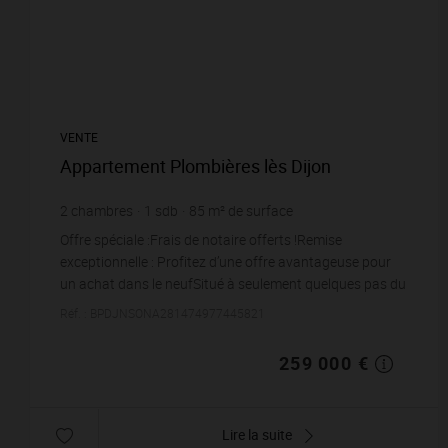
VENTE
Appartement Plombières lès Dijon
2
chambres
1
sdb
85
m² de surface
3 047,06 €
prix / m²
Offre spéciale :Frais de notaire offerts !Remise
exceptionnelle : Profitez d’une offre avantageuse pour
un achat dans le neufSitué à seulement quelques pas du
Lac Kir, cet appartement d'exception...
Réf. : BPDJNSONA281474977445821
259 000 €
Lire la suite