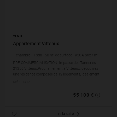
VENTE
Appartement Vitteaux
1
chambre
1
sdb
58
m² de surface
950 €
prix / m²
PRÉ-COMMERCIALISATION -Impasse des Tanneries -
21350 VitteauxProchainement à Vitteaux, découvrez
une résidence composée de 12 logements, idéalement
situé Impasse des Tanneries, dans un environnement c...
Réf. : 11412
55 100 €
Lire la suite