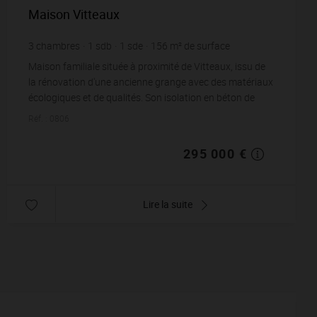
Maison Vitteaux
3
chambres
1
sdb
1
sde
156
m² de surface
321
m² de terrain
1 891,03 €
prix / m²
Maison familiale située à proximité de Vitteaux, issu de
la rénovation d'une ancienne grange avec des matériaux
écologiques et de qualités. Son isolation en béton de
chanvre, ouate de cellulose ...
Réf. : 0806
295 000 €
Lire la suite