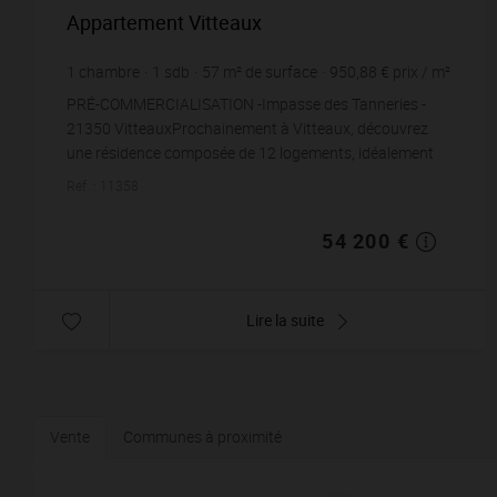
Appartement Vitteaux
1
chambre
1
sdb
57
m² de surface
950,88 €
prix / m²
PRÉ-COMMERCIALISATION -Impasse des Tanneries -
21350 VitteauxProchainement à Vitteaux, découvrez
une résidence composée de 12 logements, idéalement
situé Impasse des Tanneries, dans un environnement c...
Réf. : 11358
54 200 €
Lire la suite
Vente
Communes à proximité