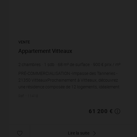
VENTE
Appartement Vitteaux
2
chambres
1
sdb
68
m² de surface
900 €
prix / m²
PRÉ-COMMERCIALISATION -Impasse des Tanneries -
21350 VitteauxProchainement à Vitteaux, découvrez
une résidence composée de 12 logements, idéalement
situé Impasse des Tanneries, dans un environnement c...
Réf. : 11418
61 200 €
Lire la suite