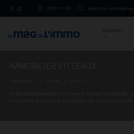
03.80.**.**.09
|
Aujourd'hui
: sur rendez-vo
ANNONCES
IMMOBILIER VITTEAUX
Vous êtes ici :
Accueil
Vitteaux
Le portail lemagdelimmo.com propose l'immobilier à 
l'ensemble du marché immobilier de vente / location à