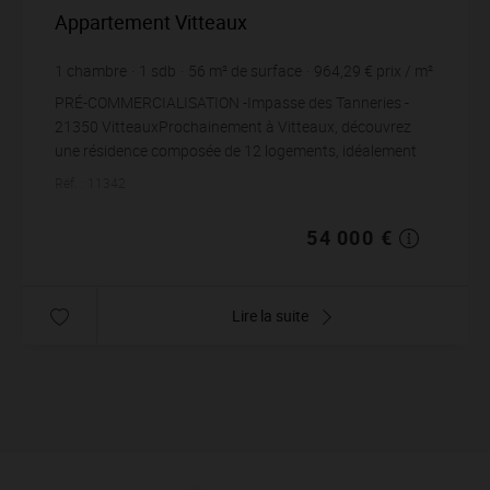
Appartement Vitteaux
1
chambre
1
sdb
56
m² de surface
964,29 €
prix / m²
PRÉ-COMMERCIALISATION -Impasse des Tanneries -
21350 VitteauxProchainement à Vitteaux, découvrez
une résidence composée de 12 logements, idéalement
situé Impasse des Tanneries, dans un environnement c...
Réf. : 11342
54 000 €
Lire la suite