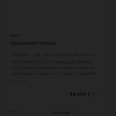
VENTE
Appartement Vitteaux
3
chambres
1
sdb
94
m² de surface
900 €
prix / m²
PRÉ-COMMERCIALISATION -Impasse des Tanneries -
21350 VitteauxProchainement à Vitteaux, découvrez
une résidence composée de 12 logements, idéalement
situé Impasse des Tanneries, dans un environnement c...
Réf. : 11406
84 600 €
Lire la suite