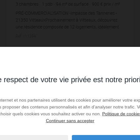
3
chambres
1
sdb
94
m² de surface
900 €
prix / m²
PRÉ-COMMERCIALISATION -Impasse des Tanneries -
21350 VitteauxProchainement à Vitteaux, découvrez
une résidence composée de 12 logements, idéalement
situé Impasse des Tanneries, dans un environnement c...
Réf. : 11394
84 600 €
Lire la suite
 respect de votre vie privée est notre prior
Internet et nos partenaires utilisent des cookies pour améliorer votre ex
us proposer des contenus personnalisés et afin d’analyser notre trafic.
choisir quels cookies vous souhaitez activer ou non.
Politique de cookie
Continuer sans accepter