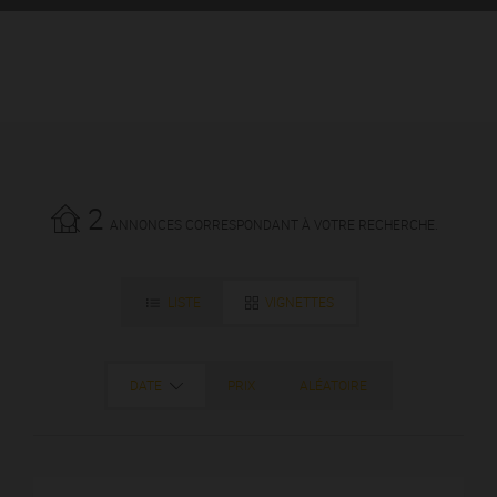
2
ANNONCES CORRESPONDANT À VOTRE RECHERCHE.
LISTE
VIGNETTES
DATE
PRIX
ALÉATOIRE