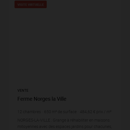
VISITE VIRTUELLE
VENTE
Ferme Norges la Ville
12
chambres
650
m² de surface
484,62 €
prix / m²
NORGES-LA-VILLE : Grange à réhabiliter en maisons
mitoyennes avec des espaces jardins pour chacunes,