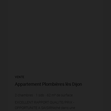
VENTE
Appartement Plombières lès Dijon
2
chambres
1
sdb
62
m² de surface
3 145,16 €
prix / m²
EXCELLENT RAPPORT QUALITE/PRIX -
OPPORTUNITE A SAISIRNiché dans une