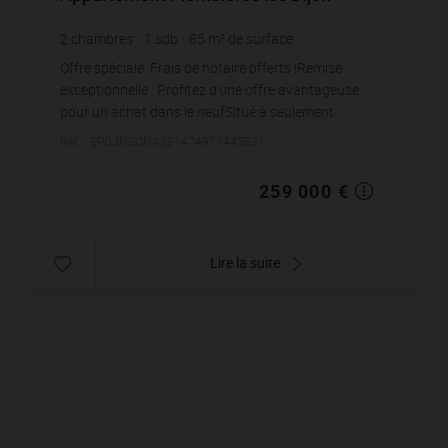
2
chambres
1
sdb
85
m² de surface
3 047,06 €
prix / m²
Offre spéciale :Frais de notaire offerts !Remise
exceptionnelle : Profitez d’une offre avantageuse
pour un achat dans le neufSitué à seulement
quelques pas du Lac Kir, cet appartement
Réf. : BPDJNSONA281474977445821
d'exception...
259 000 €
Lire la suite