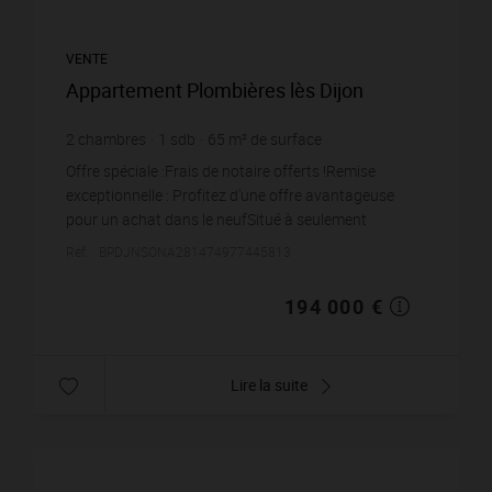
VENTE
Appartement Plombières lès Dijon
2
chambres
1
sdb
65
m² de surface
46
m² de terrain
2 984,62 €
prix / m²
Offre spéciale :Frais de notaire offerts !Remise
exceptionnelle : Profitez d’une offre avantageuse
pour un achat dans le neufSitué à seulement
quelques pas du Lac Kir, cet appartement
Réf. : BPDJNSONA281474977445813
d'exception...
194 000 €
Lire la suite