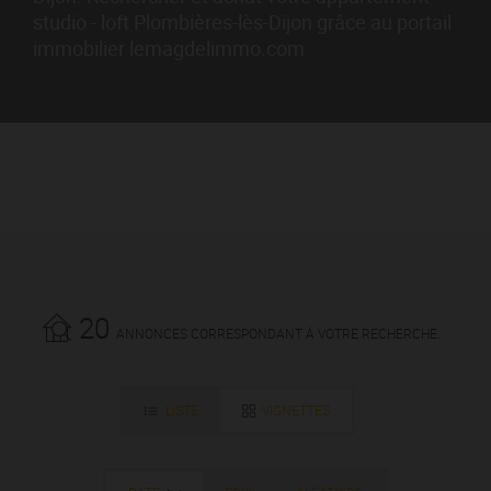
studio - loft Plombières-lès-Dijon grâce au portail
immobilier lemagdelimmo.com
20
ANNONCES CORRESPONDANT À VOTRE RECHERCHE.
LISTE
VIGNETTES