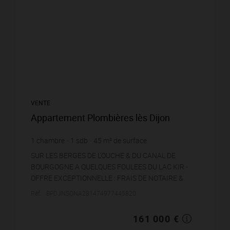
VENTE
Appartement Plombières lès Dijon
1
chambre
1
sdb
45
m² de surface
3 577,78 €
prix / m²
SUR LES BERGES DE L'OUCHE & DU CANAL DE
BOURGOGNE A QUELQUES FOULEES DU LAC KIR -
OFFRE EXCEPTIONNELLE : FRAIS DE NOTAIRE &
CUISINE OFFERTE !!!Niché au sein d'une petite
Réf. : BPDJNSONA281474977445820
Résidence de Standin...
161 000 €