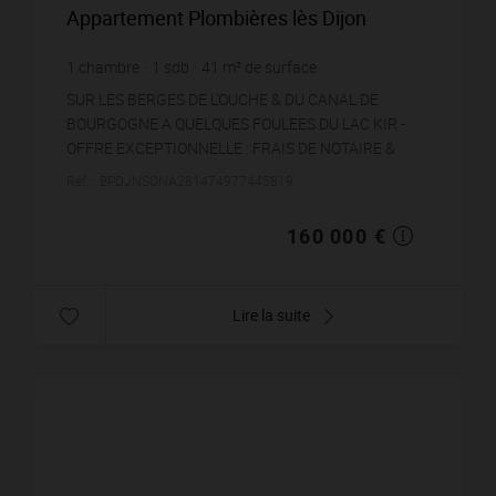
Appartement Plombières lès Dijon
1
chambre
1
sdb
41
m² de surface
3 902,44 €
prix / m²
SUR LES BERGES DE L'OUCHE & DU CANAL DE
BOURGOGNE A QUELQUES FOULEES DU LAC KIR -
OFFRE EXCEPTIONNELLE : FRAIS DE NOTAIRE &
CUISINE OFFERTE !!!Niché au sein d'une petite
Réf. : BPDJNSONA281474977445819
Résidence de Standin...
160 000 €
Lire la suite