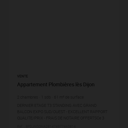
VENTE
Appartement Plombières lès Dijon
2
chambres
1
sdb
61
m² de surface
3 163,93 €
prix / m²
DERNIER ETAGE T3 STANDING AVEC GRAND
BALCON EXPO SUD/OUEST - EXCELLENT RAPPORT
QUALITE/PRIX - FRAIS DE NOTAIRE OFFERTSCe 3
pièces, niché entre l’Ouche et le Canal de Bourgogne,
Réf. : BPDJNSONA281474977445814