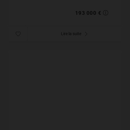
offre un cadre paisible...
193 000 €
Lire la suite