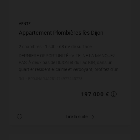
VENTE
Appartement Plombières lès Dijon
2
chambres
1
sdb
68
m² de surface
2 897,06 €
prix / m²
DERNIERE OPPORTUNITÉ - VITE, NE LA MANQUEZ
PAS !À deux pas de DIJON et du Lac KIR, dans un
quartier résidentiel calme et verdoyant, profitez d'un
cadre de vie agréable tout en restant proche des ...
Réf. : BPDJNARJA281474977445778
197 000 €
Lire la suite