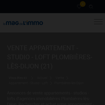
0
VENTE APPARTEMENT -
STUDIO - LOFT PLOMBIÈRES-
LÈS-DIJON (21)
Vous êtes ici :
Accueil
Vente
Appartement - Studio - Loft
Plombières-lès-Dijon
Annonces de vente appartements - studios -
lofts d'agences immobilières Plombières-lès-
Dijon. Rechercher et achat votre appartement -