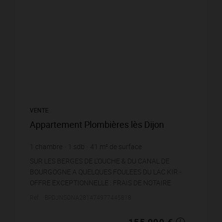
VENTE
Appartement Plombières lès Dijon
1
chambre
1
sdb
41
m² de surface
3 780,49 €
prix / m²
SUR LES BERGES DE L'OUCHE & DU CANAL DE
BOURGOGNE A QUELQUES FOULEES DU LAC KIR -
OFFRE EXCEPTIONNELLE : FRAIS DE NOTAIRE
OFFERTSNiché au sein d'une petite Résidence de
Réf. : BPDJNSONA281474977445818
Standing de 35 logeme...
155 000 €