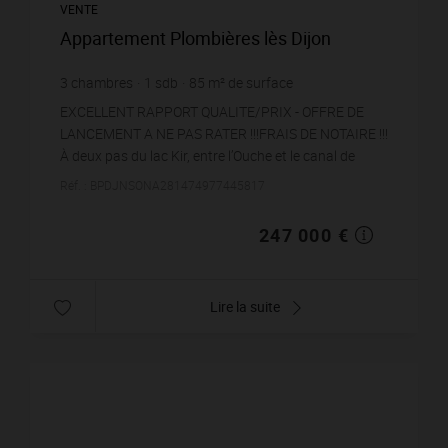
VENTE
Appartement Plombières lès Dijon
3
chambres
1
sdb
85
m² de surface
2 905,88 €
prix / m²
EXCELLENT RAPPORT QUALITE/PRIX - OFFRE DE
LANCEMENT A NE PAS RATER !!!FRAIS DE NOTAIRE !!!
À deux pas du lac Kir, entre l’Ouche et le canal de
Bourgogne, ce superbe T4 se cache au dernier étage
Réf. : BPDJNSONA281474977445817
d’une r...
247 000 €
Lire la suite