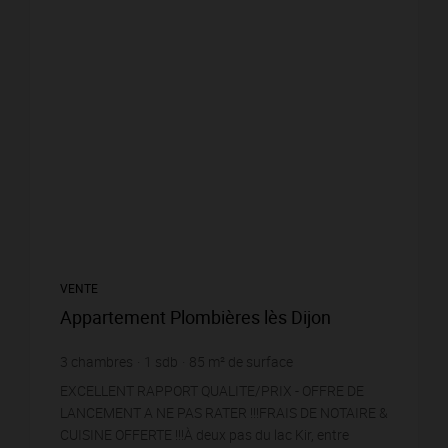
VENTE
Appartement Plombières lès Dijon
3
chambres
1
sdb
85
m² de surface
3 164,71 €
prix / m²
EXCELLENT RAPPORT QUALITE/PRIX - OFFRE DE
LANCEMENT A NE PAS RATER !!!FRAIS DE NOTAIRE &
CUISINE OFFERTE !!!À deux pas du lac Kir, entre