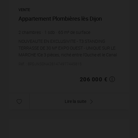
VENTE
Appartement Plombières lès Dijon
2
chambres
1
sdb
65
m² de surface
3 169,23 €
prix / m²
NOUVEAUTE EN EXCLUSIVITE - T3 STANDING
TERRASSE DE 30 M² EXPO OUEST - UNIQUE SUR LE
MARCHE !Ce 3 pièces, niché entre l’Ouche et le Canal
de Bourgogne, offre un cadre paisible, à quelques
Réf. : BPDJNSONA281474977445815
pas du lac Ki...
206 000 €
Lire la suite