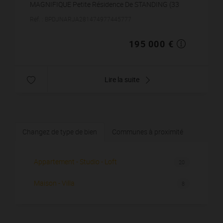
MAGNIFIQUE Petite Résidence De STANDING (33
lots) au coeur du village et à quelques encablures du
Réf. : BPDJNARJA281474977445777
tumulte urbain : SUPERBE T3 avec L...
195 000 €
Lire la suite
Changez de type de bien
Communes à proximité
Appartement - Studio - Loft
20
Maison - Villa
8