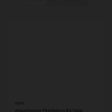
DATE
PRIX
ALÉATOIRE
VENTE
Appartement Plombières lès Dijon