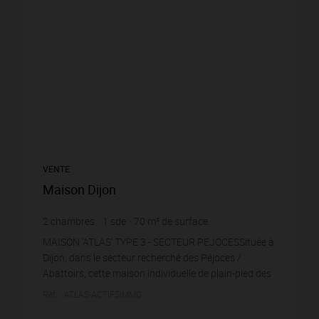
VENTE
Maison Dijon
2
chambres
1
sde
70
m² de surface
323
m² de terrain
3 000 €
prix / m²
MAISON 'ATLAS' TYPE 3 - SECTEUR PEJOCESSituée à
Dijon, dans le secteur recherché des Péjoces /
Abattoirs, cette maison individuelle de plain-pied des
années 30 offre un beau potentiel d'aménagement.
Réf. : ATLAS-ACTIFSIMMO
I...