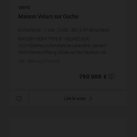
VENTE
Maison Velars sur Ouche
6
chambres
1
sdb
3
sde
361,2
m² de surface
1 801
m² de terrain
2 187,15 €
prix / m²
MAISON 'HERA' TYPE 8 - VELARS SUR
OUCHEDemeure familiale de caractère, secteur
Notre-Dame d'Étang.Située sur les hauteurs de
Velars-sur-Ouche, dans le secteur recherché de
Réf. : HERA-ACTIFSIMMO
Notre-Dame d'Étang, cette de...
790 000 €
Lire la suite