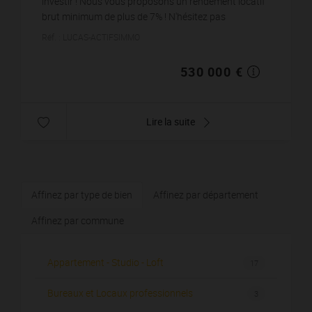
investir ! Nous vous proposons un rendement locatif
brut minimum de plus de 7% ! N'hésitez pas
investissez à côté de Montbard ! Situé à 55 minutes
Réf. : LUCAS-ACTIFSIMMO
en train de...
530 000 €
Lire la suite
Affinez par type de bien
Affinez par département
Affinez par commune
Appartement - Studio - Loft
17
Bureaux et Locaux professionnels
3