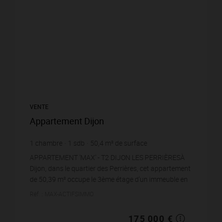
VENTE
Appartement Dijon
1
chambre
1
sdb
50,4
m² de surface
3 472,22 €
prix / m²
APPARTEMENT 'MAX' - T2 DIJON LES PERRIÈRESÀ
Dijon, dans le quartier des Perrières, cet appartement
de 50,39 m² occupe le 3ème étage d'un immeuble en
pierre de 1930, desservi par ascenseur. Le bien a c...
Réf. : MAX-ACTIFSIMMO
175 000 €