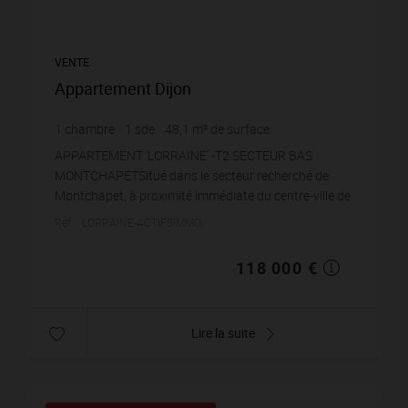
VENTE
Appartement Dijon
1
chambre
1
sde
48,1
m² de surface
2 453,22 €
prix / m²
APPARTEMENT 'LORRAINE' -T2 SECTEUR BAS
MONTCHAPETSitué dans le secteur recherché de
Montchapet, à proximité immédiate du centre-ville de
Dijon, découvrez cet agréable appartement T2 de
Réf. : LORRAINE-ACTIFSIMMO
plus de 48 m²,...
118 000 €
Lire la suite