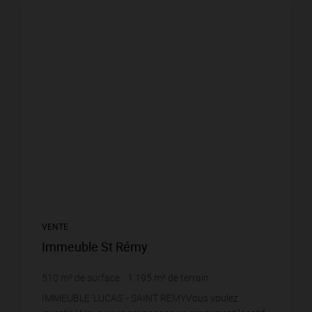
VENTE
Immeuble St Rémy
510
m² de surface
1 195
m² de terrain
1 039,22 €
prix / m²
IMMEUBLE 'LUCAS' - SAINT REMYVous voulez