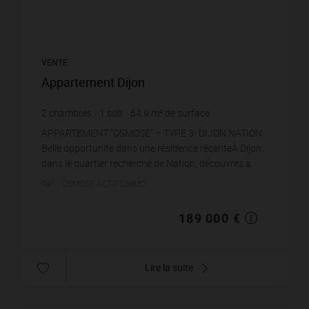
VENTE
Appartement Dijon
2
chambres
1
sdb
64,9
m² de surface
2 912,17 €
prix / m²
APPARTEMENT “OSMOSE” – TYPE 3- DIJON NATION
Belle opportunité dans une résidence récenteÀ Dijon,
dans le quartier recherché de Nation, découvrez à
nouveau cet agréable appartement de type 3,
Réf. : OSMOSE-ACTIFSIMMO
idéalemen...
189 000 €
Lire la suite