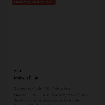
EXCLUSIVITÉ /
VISITE VIRTUELLE
VENTE
Maison Dijon
2
chambres
1
sde
100
m² de surface
142
m² de terrain
3 290 €
prix / m²
MAISON 'BRUME' - T4 DIJONÀ Dijon, dans le quartier
des Bourroches, cette maison de ville rénovée