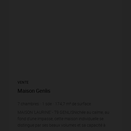
VENTE
Maison Genlis
7
chambres
1
sde
174,7
m² de surface
451
m² de terrain
1 373,78 €
prix / m²
MAISON 'LAURINE' - T9 GENLISNichée au calme, au
fond d'une impasse, cette maison individuelle se
distingue par ses beaux volumes et sa capacité à