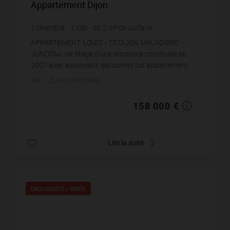
Appartement Dijon
1
chambre
1
sde
60,2
m² de surface
2 624,58 €
prix / m²
APPARTEMENT 'LOUIS' - T3 DIJON MALADIERE -
JUNOTAu 1er étage d'une résidence construite en
2007 avec ascenseur, découvrez cet appartement
T2/3 de 60 m², lumineux et agréable à vivre. Il
Réf. : LOUIS-ACTIFSIMMO
conviendra aus...
158 000 €
Lire la suite
EXCLUSIVITÉ /
VIDÉO