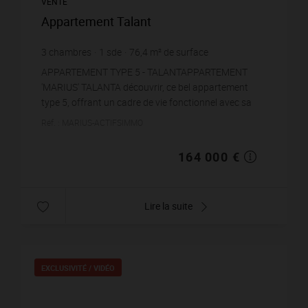
VENTE
Appartement Talant
3
chambres
1
sde
76,4
m² de surface
2 146,6 €
prix / m²
APPARTEMENT TYPE 5 - TALANTAPPARTEMENT
'MARIUS' TALANTA découvrir, ce bel appartement
type 5, offrant un cadre de vie fonctionnel avec sa
grande pièce de vie traversante, son balcon et sa vue
Réf. : MARIUS-ACTIFSIMMO
panoram...
164 000 €
Lire la suite
EXCLUSIVITÉ /
VIDÉO