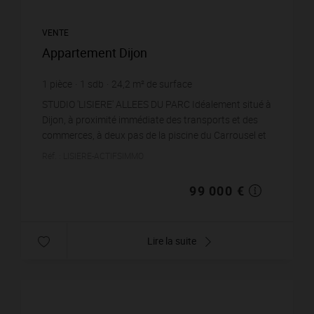
VENTE
Appartement Dijon
1
pièce
1
sdb
24,2
m² de surface
4 090,91 €
prix / m²
STUDIO 'LISIERE' ALLEES DU PARC Idéalement situé à
Dijon, à proximité immédiate des transports et des
commerces, à deux pas de la piscine du Carrousel et
du Parc de la Colombière, ce studio de 24 m² b...
Réf. : LISIERE-ACTIFSIMMO
99 000 €
Lire la suite