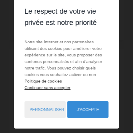
configu...
Le respect de votre vie
295 000 €
privée est notre priorité
Lire la suite
Notre site Internet et nos partenaires
utilisent des cookies pour améliorer votre
expérience sur le site, vous proposer des
EXCLUSIVITÉ /
VIDÉO
contenus personnalisés et afin d’analyser
notre trafic. Vous pouvez choisir quels
cookies vous souhaitez activer ou non.
Politique de cookies
Continuer sans accepter
PERSONNALISER
J'ACCEPTE