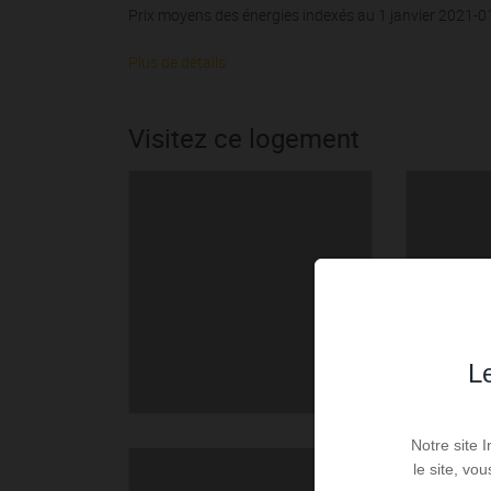
Prix moyens des énergies indexés au 1 janvier 2021-
Plus de détails
Visitez ce logement
Le
Notre site 
le site, vo