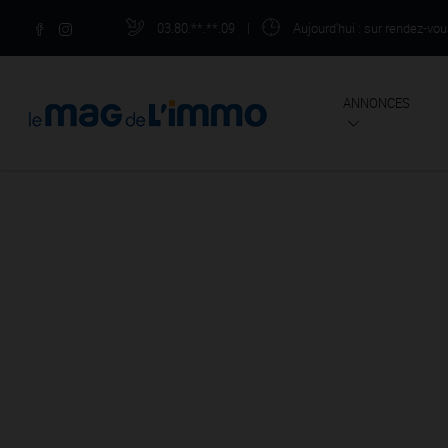
03.80.**.**.09
|
Aujourd'hui
: sur rendez-vo
ANNONCES