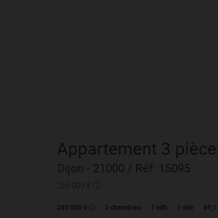
Appartement
3 pièce
Dijon
- 21000
/ Réf: 15095
265 000 €
265 000 €
2
chambres
1
sdb
1
sde
69,1