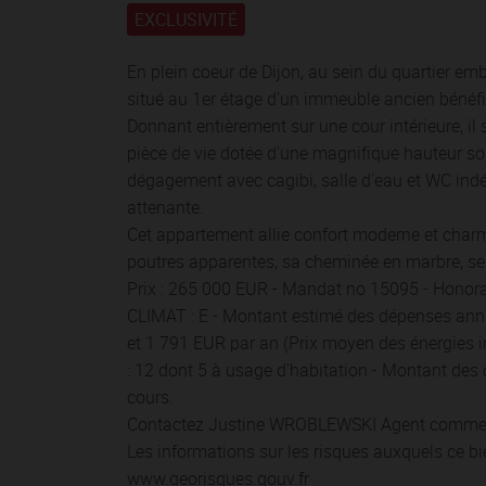
EXCLUSIVITÉ
En plein coeur de Dijon, au sein du quartier e
situé au 1er étage d'un immeuble ancien bénéfi
Donnant entièrement sur une cour intérieure, il 
pièce de vie dotée d'une magnifique hauteur s
dégagement avec cagibi, salle d'eau et WC ind
attenante.
Cet appartement allie confort moderne et char
poutres apparentes, sa cheminée en marbre, se
Prix : 265 000 EUR - Mandat no 15095 - Honor
CLIMAT : E - Montant estimé des dépenses annu
et 1 791 EUR par an (Prix moyen des énergies 
: 12 dont 5 à usage d'habitation - Montant des
cours.
Contactez Justine WROBLEWSKI Agent commerc
Les informations sur les risques auxquels ce bi
www.georisques.gouv.fr