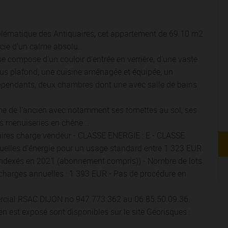
mblématique des Antiquaires, cet appartement de 69.10 m2
cie d'un calme absolu.
se compose d'un couloir d'entrée en verrière, d'une vaste
ous plafond, une cuisine aménagée et équipée, un
épendants, deux chambres dont une avec salle de bains
me de l'ancien avec notamment ses tomettes au sol, ses
s menuiseries en chêne...
aires charge vendeur - CLASSE ENERGIE : E - CLASSE
elles d'énergie pour un usage standard entre 1 323 EUR
indexés en 2021 (abonnement compris)) - Nombre de lots
 charges annuelles : 1 393 EUR - Pas de procédure en
ial RSAC DIJON no 947 773 362 au 06.85.50.09.36.
en est exposé sont disponibles sur le site Géorisques :