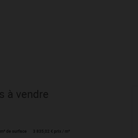
s
à vendre
m² de surface
3 835,02 €
prix / m²