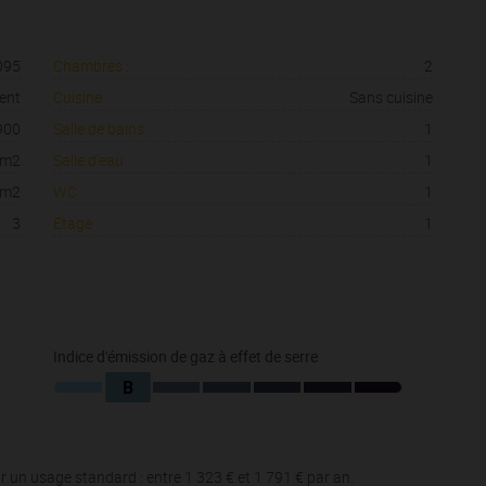
095
Chambres :
2
ent
Cuisine :
Sans cuisine
900
Salle de bains :
1
 m2
Salle d'eau :
1
 m2
WC :
1
3
Etage :
1
Indice d'émission de gaz à effet de serre
B
 un usage standard : entre 1 323 € et 1 791 € par an.