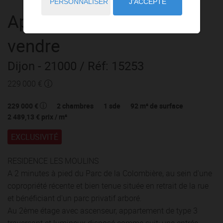
PERSONNALISER
J'ACCEPTE
Appartement
3 pièces
à
vendre
Dijon
- 21000
/ Réf: 15253
229 000 €
229 000 €
2
chambres
1
sde
92
m² de surface
2 489,13 €
prix / m²
EXCLUSIVITÉ
RESIDENCE LES MOULINS
A 2 minutes à pied du Parc de la Colombière, au sein d'une
copropriété récente et bien tenue située en retrait de la rue
et bénéficiant d'un parc privatif arboré.
Au 2ème étage avec ascenseur, appartement de type 3
traversant et lumineux disposé comme suit: une entrée