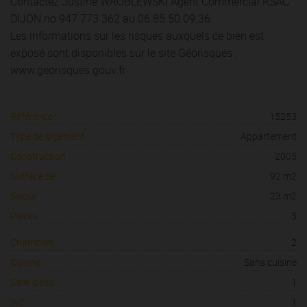
Contactez Justine WROBLEWSKI Agent Commercial RSAC
DIJON no 947 773 362 au 06.85.50.09.36.
Les informations sur les risques auxquels ce bien est
exposé sont disponibles sur le site Géorisques :
www.georisques.gouv.fr
Référence :
15253
Type de logement :
Appartement
Construction :
2005
Surface de :
92 m2
Séjour :
23 m2
Pièces :
3
Chambres :
2
Cuisine :
Sans cuisine
Salle d'eau :
1
WC :
1