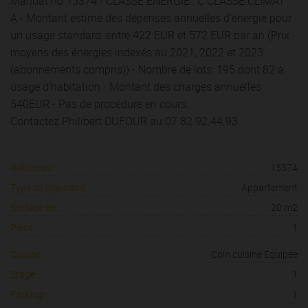
Mandat no 15374 - CLASSE ENERGIE : C CLASSE CLIMAT :
A - Montant estimé des dépenses annuelles d'énergie pour
un usage standard: entre 422 EUR et 572 EUR par an (Prix
moyens des énergies indexés au 2021, 2022 et 2023
(abonnements compris)) - Nombre de lots: 195 dont 82 à
usage d'habitation - Montant des charges annuelles :
540EUR - Pas de procédure en cours.
Contactez Philibert DUFOUR au 07.82.92.44.93
Référence :
15374
Type de logement :
Appartement
Surface de :
20 m2
Pièce :
1
Cuisine :
Coin cuisine Equipée
Etage :
1
Parking :
1