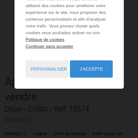
utilisent des cookies pour améliorer votre
expérience sur le site, vous proposer des
contenus personnalisés et afin d’analyser
notre trafic. Vous pouvez choisir quels
cookies vous souhaitez activer ou non.
Politique de cookies
Continuer sans accepter
PERSONNALISER
J'ACCEPTE
Appartement
1 pièce
à
vendre
Dijon
- 21000
/ Réf: 15374
80 000 €
80 000 €
1
pièce
20
m² de surface
4 000 €
prix / m²