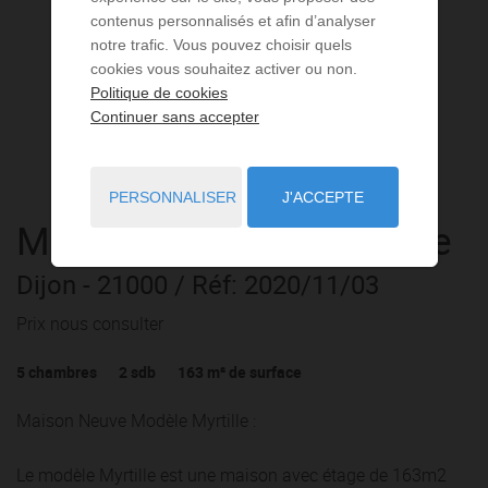
contenus personnalisés et afin d’analyser
notre trafic. Vous pouvez choisir quels
cookies vous souhaitez activer ou non.
Politique de cookies
Continuer sans accepter
PERSONNALISER
J'ACCEPTE
Maison
7 pièces
à vendre
Dijon
- 21000
/ Réf: 2020/11/03
Prix nous consulter
5
chambres
2
sdb
163
m² de surface
Maison Neuve Modèle Myrtille :
Le modèle Myrtille est une maison avec étage de 163m2