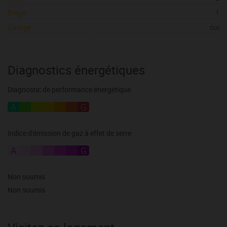
Etage :
1
Garage :
oui
Diagnostics énergétiques
Diagnostic de performance énergétique
A
B
C
D
E
F
G
Indice d'émission de gaz à effet de serre
A
B
C
D
E
F
G
Non soumis
Non soumis