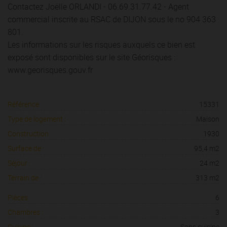
Contactez Joëlle ORLANDI - 06.69.31.77.42 - Agent
commercial inscrite au RSAC de DIJON sous le no 904 363
801.
Les informations sur les risques auxquels ce bien est
exposé sont disponibles sur le site Géorisques :
www.georisques.gouv.fr
Référence :
15331
Type de logement :
Maison
Construction :
1930
Surface de :
95,4 m2
Séjour :
24 m2
Terrain de :
313 m2
Pièces :
6
Chambres :
3
Cuisine :
Sans cuisine