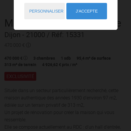
PERSONNALISER
J'ACCEPTE
Maison
6 pièces
à vendre
Dijon
- 21000
/ Réf: 15331
470 000 €
470 000 €
3
chambres
1
sdb
95,4
m² de surface
313
m² de terrain
4 926,62 €
prix / m²
EXCLUSIVITÉ
Située dans un secteur particulièrement recherché, cette
maison authentique des années 1930 d'environ 97 m2,
édiíée sur un terrain privatif de 313 m2,
Un projet de rénovation pour créer la maison qui vous
ressemble.
Elle se compose actuellement au RDC : d'un hall d'entrée,