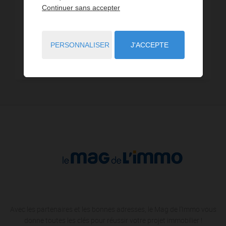
Continuer sans accepter
11,29 km - Dijon
186
11,66 km - Talant
3
PERSONNALISER
J'ACCEPTE
12,33 km - Chevigny-Saint-Sauveur
1
Avec les partenaires et les bonnes adresses, le Mag de l'Immo vous
donne toutes les clés pour réussir votre projet immobilier !