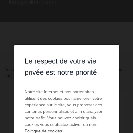
lemagdelimmo.com
Le respect de votre vie
Aucune annonce n'a été trouvée, nous vous invitons à élargir vos
privée est notre priorité
critères de recherche via le moteur ci-contre.
Communes à proximité
Notre site Internet et nos partenaires
utilisent des cookies pour améliorer votre
8,77 km - Varois-et-Chaignot
1
expérience sur le site, vous proposer des
contenus personnalisés et afin d’analyser
10,81 km - Fontaine-lès-Dijon
2
notre trafic. Vous pouvez choisir quels
cookies vous souhaitez activer ou non.
11,28 km - Quetigny
1
Politique de cookies