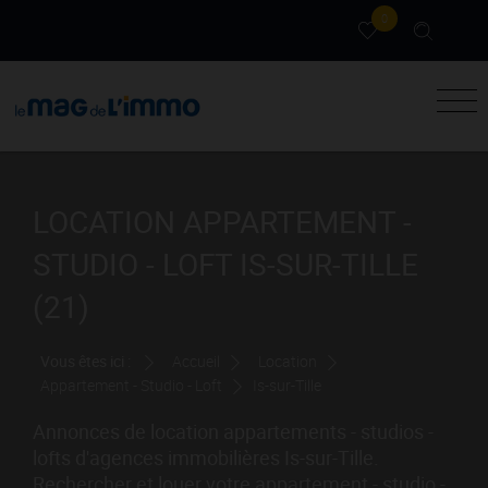
0
LOCATION APPARTEMENT -
STUDIO - LOFT IS-SUR-TILLE
(21)
Vous êtes ici :
Accueil
Location
Appartement - Studio - Loft
Is-sur-Tille
Annonces de location appartements - studios -
lofts d'agences immobilières Is-sur-Tille.
Rechercher et louer votre appartement - studio -