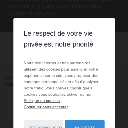
loft Is-sur-Tille grâce au portail immobilier
lemagdelimmo.com
Le respect de votre vie
privée est notre priorité
Notre site Internet et nos partenaires
utilisent des cookies pour améliorer votre
expérience sur le site, vous proposer des
Aucune annonce n'a été trouvée, nous vous invitons à élargir vos
contenus personnalisés et afin d’analyser
critères de recherche via le moteur ci-contre.
notre trafic. Vous pouvez choisir quels
Communes à proximité
cookies vous souhaitez activer ou non.
Politique de cookies
Continuer sans accepter
11,90 km - Varois-et-Chaignot
1
PERSONNALISER
J'ACCEPTE