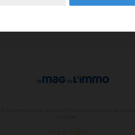
 Savouges
9,29 km - Dijon
2
 Ouges
9,44 km - Fontaine-lès-Dijon
1
 et les bonnes adresses, le Mag de l'Immo vous donne toutes les clés pour
immobilier !