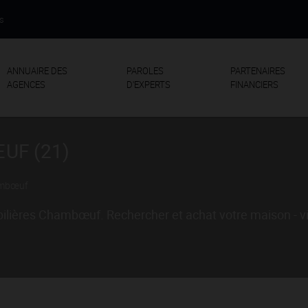
us
ANNUAIRE DES
PAROLES
PARTENAIRES
AGENCES
D'EXPERTS
FINANCIERS
UF (21)
mbœuf
bilières Chambœuf. Rechercher et achat votre maison - 