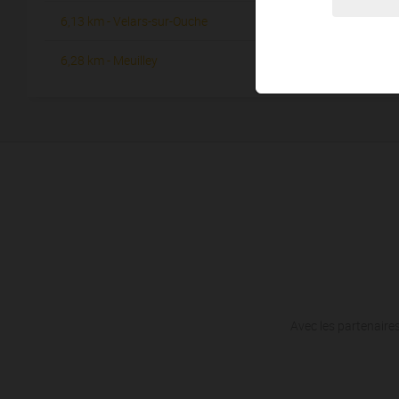
6,13 km - Velars-sur-Ouche
7,90 km -
3
6,28 km - Meuilley
8,18 km -
1
Avec les partenaires