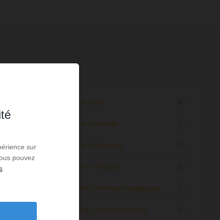
9,50 km - Daix
8
6
ité
9,51 km - Pasques
3
1
9,77 km - Bretenière
15
1
périence sur
 Vous pouvez
e
10,06 km - Prenois
2
2
s
10,71 km - Pernand-Vergelesses
1
1
10,76 km - Thorey-en-Plaine
1
1