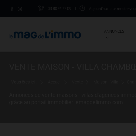
03.80.**.**.09
|
Aujourd'hui
: sur rendez-vo
ANNONCES
VENTE MAISON - VILLA CHAMBŒ
Vous êtes ici :
Accueil
Vente
Maison - Villa
Cha
Annonces de vente maisons - villas d'agences immo
grâce au portail immobilier lemagdelimmo.com