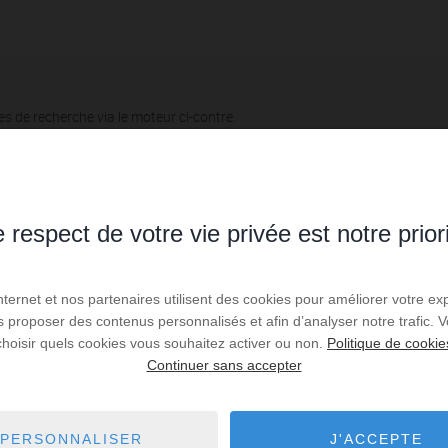
es de recherche via le moteur ci-contre.
 Chenôve
8,19 km - Plombières-lès-Dijon
7
 respect de votre vie privée est notre prior
 Sainte-Marie-sur-Ouche
8,27 km - Longvic
1
 Nuits-Saint-Georges
8,57 km - Talant
1
Internet et nos partenaires utilisent des cookies pour améliorer votre ex
us proposer des contenus personnalisés et afin d’analyser notre trafic.
 Fénay
8,76 km - La Bussière-sur-Ouch
2
choisir quels cookies vous souhaitez activer ou non.
Politique de cookie
Continuer sans accepter
 Saulon-la-Rue
8,84 km - Saulon-la-Chapelle
2
 Agencourt
9,07 km - Corcelles-lès-Cîteaux
1
PERSONNALISER
J'ACCEPTE