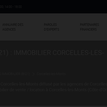
:00, 14:00 - 18:00
ANNUAIRE DES
PAROLES
PARTENAIRES
AGENCES
D'EXPERTS
FINANCIERS
21) : IMMOBILIER CORCELLES-LES-
 IMMOBILIER (BI21)
Corcelles-les-Monts
Corcelles-les-Monts diffusé par les agences de Corcelle
er de vente / location à Corcelles-les-Monts (Côte-d'Or 