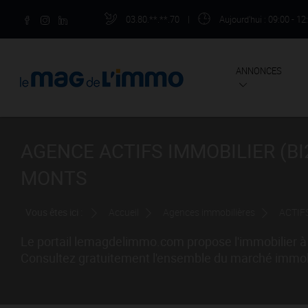
03.80.**.**.70
|
Aujourd'hui
: 09:00 - 12
ANNONCES
AGENCE ACTIFS IMMOBILIER (BI
MONTS
Vous êtes ici :
Accueil
Agences immobilières
ACTIFS
Le portail lemagdelimmo.com propose l'immobilier à 
Consultez gratuitement l'ensemble du marché immobili