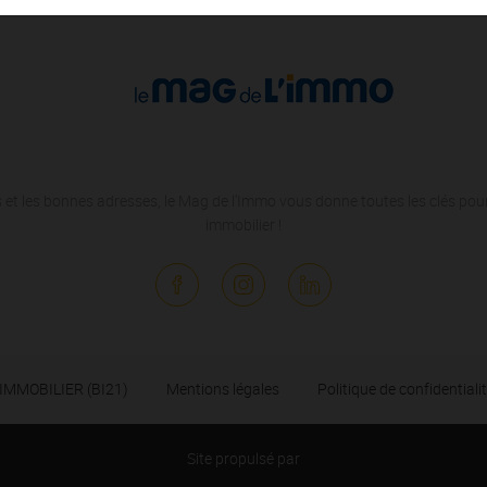
 et les bonnes adresses, le Mag de l'Immo vous donne toutes les clés pour
immobilier !
 IMMOBILIER (BI21)
Mentions légales
Politique de confidentiali
Site propulsé par