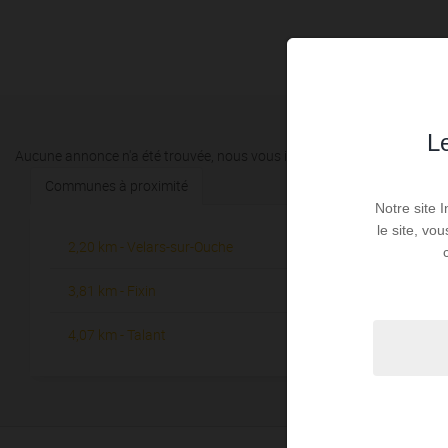
Le
Aucune annonce n'a été trouvée, nous vous invitons à élargir vos critèr
Communes à proximité
Notre site 
le site, vo
2,20 km - Velars-sur-Ouche
4,16 km -
1
3,81 km - Fixin
5,04 km - 
1
4,07 km - Talant
5,35 km - 
1