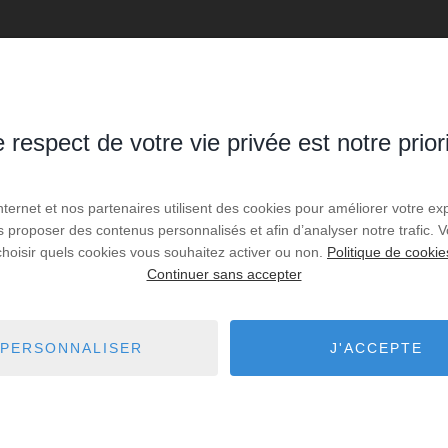
 respect de votre vie privée est notre prior
es de recherche via le moteur ci-contre.
Internet et nos partenaires utilisent des cookies pour améliorer votre ex
us proposer des contenus personnalisés et afin d’analyser notre trafic.
 Brochon
6,36 km - Ahuy
1
choisir quels cookies vous souhaitez activer ou non.
Politique de cookie
Continuer sans accepter
Fontaine-lès-Dijon
8,32 km - Quetigny
1
Dijon
9,76 km - Varois-et-Chaignot
25
PERSONNALISER
J'ACCEPTE