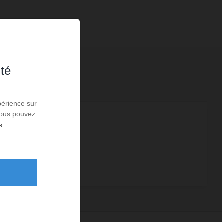
ité
périence sur
 Vous pouvez
4
s
3
1