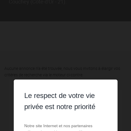
Couchey (Côte-d'Or - 21).
Aucune annonce n'a été trouvée, nous vous invitons à élargir vos
critères de recherche via le moteur ci-contre.
Communes à proximité
Le respect de votre vie
1,08 km - Fixin
1
privée est notre priorité
1,52 km - Brochon
1
Notre site Internet et nos partenaires
5,32 km - Talant
1