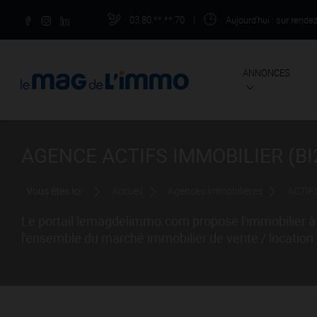
03.80.**.**.70
|
Aujourd'hui
: sur rende
ANNONCES
AGENCE ACTIFS IMMOBILIER (BI2
Vous êtes ici :
Accueil
Agences immobilières
ACTIFS
Le portail lemagdelimmo.com propose l'immobilier à 
l'ensemble du marché immobilier de vente / location à