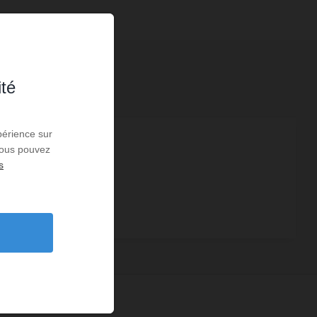
ité
périence sur
3
 Vous pouvez
s
1
1