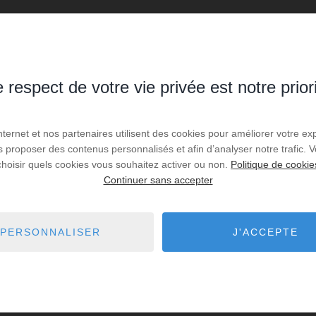
es de recherche via le moteur ci-contre.
 respect de votre vie privée est notre prior
Internet et nos partenaires utilisent des cookies pour améliorer votre ex
 Velars-sur-Ouche
9,72 km - Quetigny
1
us proposer des contenus personnalisés et afin d’analyser notre trafic.
choisir quels cookies vous souhaitez activer ou non.
Politique de cookie
Dijon
10,18 km - Fixin
22
Continuer sans accepter
 Varois-et-Chaignot
10,59 km - Brochon
1
PERSONNALISER
J'ACCEPTE