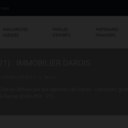
z-vous
ANNUAIRE DES
PAROLES
PARTENAIRES
AGENCES
D'EXPERTS
FINANCIERS
1) : IMMOBILIER DAROIS
 IMMOBILIER (BI21)
Darois
Darois diffusé par les agences de Darois. Consultez gra
 Darois (Côte-d'Or - 21).