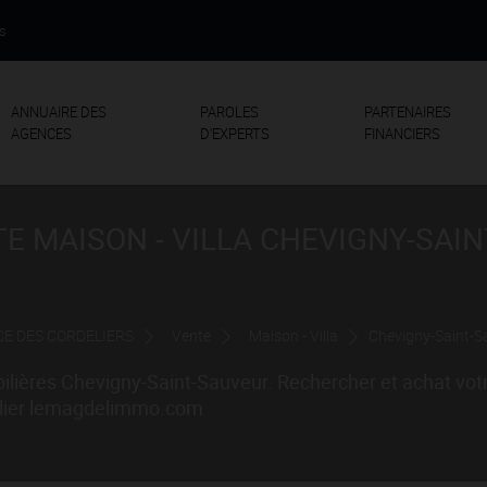
us
ANNUAIRE DES
PAROLES
PARTENAIRES
AGENCES
D'EXPERTS
FINANCIERS
E MAISON - VILLA CHEVIGNY-SAIN
E DES CORDELIERS
Vente
Maison - Villa
Chevigny-Saint-S
lières Chevigny-Saint-Sauveur. Rechercher et achat vot
bilier lemagdelimmo.com