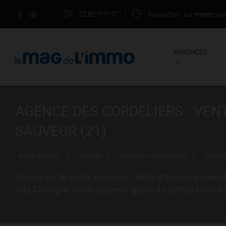
03.80.**.**.97
|
Aujourd'hui
: sur rendez-vo
ANNONCES
AGENCE DES CORDELIERS : VENT
SAUVEUR (21)
Vous êtes ici :
Accueil
Agences immobilières
AGENC
Annonces de vente maisons - villas d'agences immobi
villa Chevigny-Saint-Sauveur grâce au portail immo