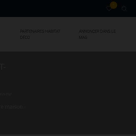
0
PARTENAIRES HABITAT
ANNONCER DANS LE
DÉCO
MAG
T-
auveur
re maison -