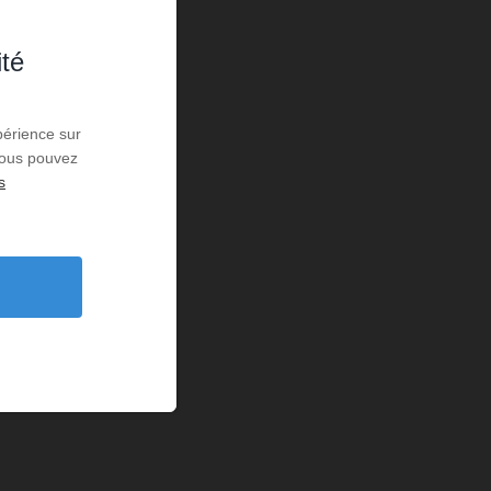
ité
périence sur
 Vous pouvez
s