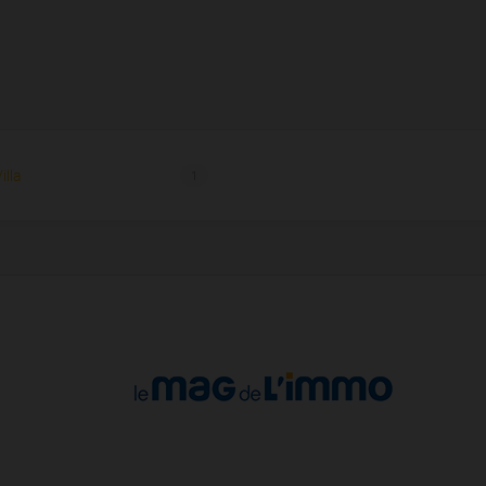
illa
1