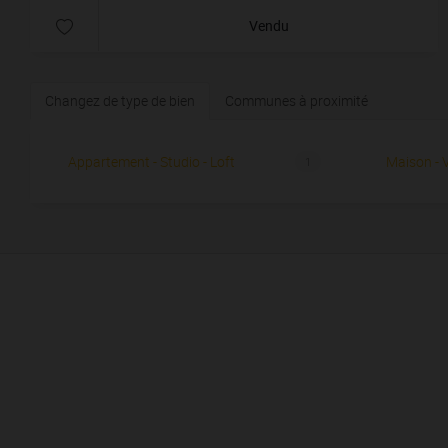
Vendu
Changez de type de bien
Communes à proximité
Appartement - Studio - Loft
Maison - V
1