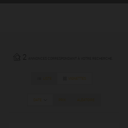
2
ANNONCES CORRESPONDANT À VOTRE RECHERCHE.
LISTE
VIGNETTES
DATE
PRIX
ALÉATOIRE