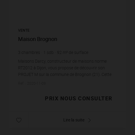
VENTE
Maison Brognon
3
chambres
1
sdb
92
m² de surface
Maisons Darcy, constructeur de maisons norme
RT2012 à Dijon, vous propose de découvrir son
PROJET M sur la commune de Brognon (21). Cette
maison de plain pied puise sa simplicité dans son
Réf. : 2020-11-09
allure. Elle...
PRIX NOUS CONSULTER
Lire la suite