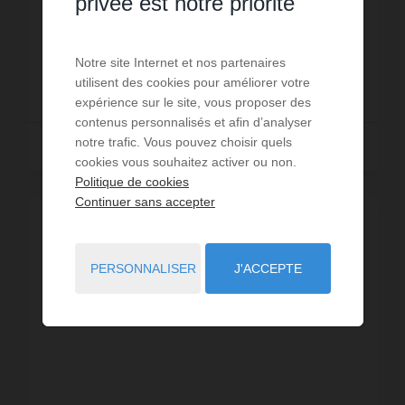
privée est notre priorité
maison ancienne séduira immédiatement les
amateurs d'authenticité. Dès l'entrée, les p...
Réf. : 822
Notre site Internet et nos partenaires
220 000 €
utilisent des cookies pour améliorer votre
expérience sur le site, vous proposer des
contenus personnalisés et afin d’analyser
notre trafic. Vous pouvez choisir quels
Lire la suite
cookies vous souhaitez activer ou non.
Politique de cookies
Continuer sans accepter
PERSONNALISER
J'ACCEPTE