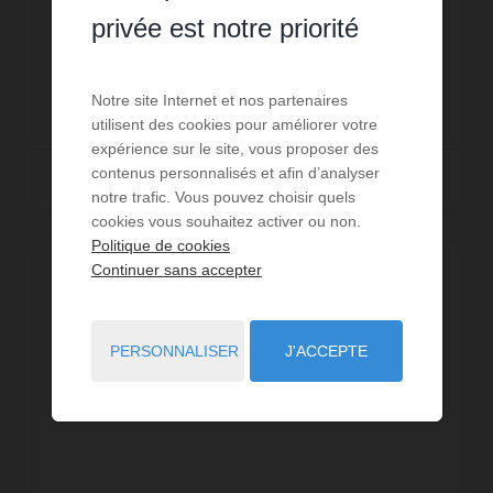
lotissement. Vous profiterez d'une vue sur champs et
privée est notre priorité
d'un environnement en retrait de la c...
Réf. : 816
89 900 €
Notre site Internet et nos partenaires
utilisent des cookies pour améliorer votre
expérience sur le site, vous proposer des
contenus personnalisés et afin d’analyser
Lire la suite
notre trafic. Vous pouvez choisir quels
cookies vous souhaitez activer ou non.
Politique de cookies
Continuer sans accepter
PERSONNALISER
J'ACCEPTE