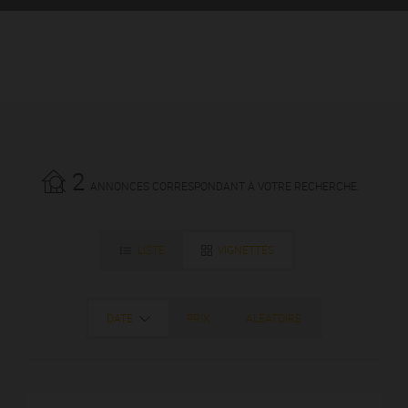
2
ANNONCES CORRESPONDANT À VOTRE RECHERCHE.
LISTE
VIGNETTES
DATE
PRIX
ALÉATOIRE