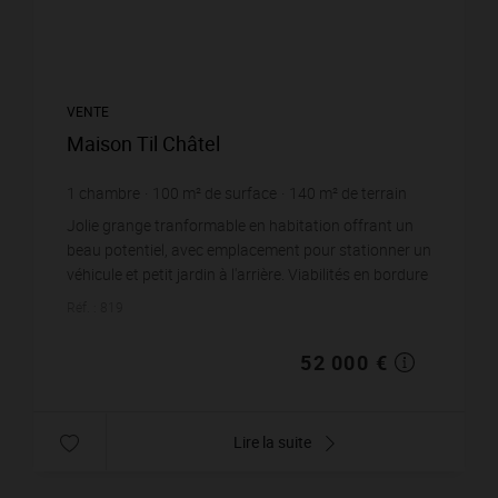
VENTE
Maison Til Châtel
1
chambre
100
m² de surface
140
m² de terrain
520 €
prix / m²
Jolie grange tranformable en habitation offrant un
beau potentiel, avec emplacement pour stationner un
véhicule et petit jardin à l'arrière. Viabilités en bordure
de terrain, Couverture en bon é...
Réf. : 819
52 000 €
Lire la suite