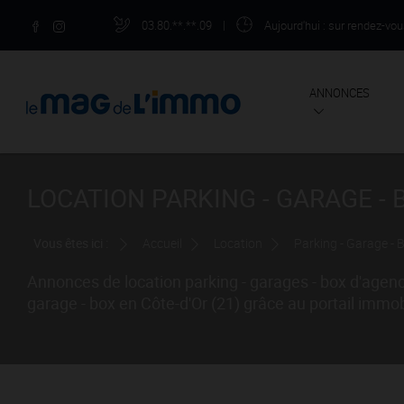
03.80.**.**.09
|
Aujourd'hui
: sur rendez-vo
ANNONCES
LOCATION PARKING - GARAGE - B
Vous êtes ici :
Accueil
Location
Parking - Garage - 
Annonces de location parking - garages - box d'agenc
garage - box en Côte-d'Or (21) grâce au portail im