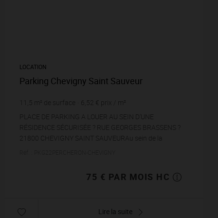
LOCATION
Parking Chevigny Saint Sauveur
11,5
m² de surface
6,52 €
prix / m²
PLACE DE PARKING A LOUER AU SEIN D'UNE
RÉSIDENCE SÉCURISÉE ? RUE GEORGES BRASSENS ?
21800 CHEVIGNY SAINT SAUVEURAu sein de la
résidence Les Jardins de Chevigny située 38 rue Georges
Réf. : PKG22PERCHERON-CHEVIGNY
Brassens à Chevign...
75 € PAR MOIS HC
Lire la suite