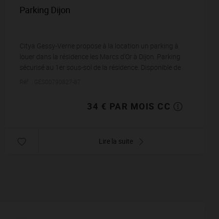
Parking Dijon
Citya Gessy-Verne propose à la location un parking à
louer dans la résidence les Marcs d'Or à Dijon. Parking
sécurisé au 1er sous-sol de la résidence. Disponible de
suite. Parking n°113. Loyer de 34...
Réf. : GES00790827-87
34 € PAR MOIS CC
Lire la suite