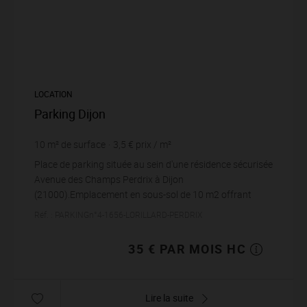
LOCATION
Parking Dijon
10
m² de surface
3,5 €
prix / m²
Place de parking située au sein d'une résidence sécurisée
Avenue des Champs Perdrix à Dijon
(21000).Emplacement en sous-sol de 10 m2 offrant
sécurité et protection pour votre véhicule tout au long de
Réf. : PARKINGn°4-1656-LORILLARD-PERDRIX
...
35 € PAR MOIS HC
Lire la suite