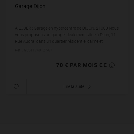
Garage Dijon
A LOUER : Garage en hypercentre de DIJON, 21000 Nous
vous proposons un garage idéalement situé à Dijon, 11
Rue Audra, dans un quartier résidentiel calme et
agréable. Ce garage est une solution pratiq...
Réf. : GES11740127-87
70 € PAR MOIS CC
Lire la suite