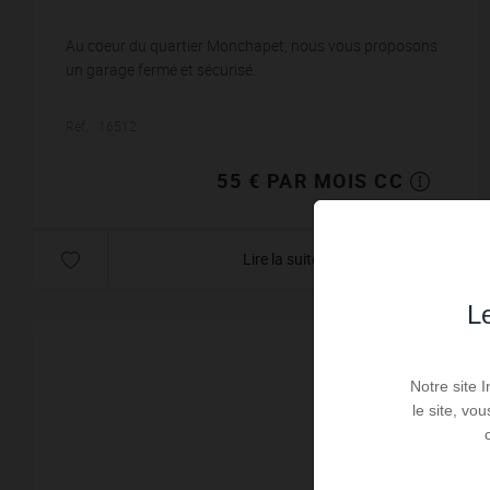
Au coeur du quartier Monchapet, nous vous proposons
un garage fermé et sécurisé.
Réf. : 16512
55 € PAR MOIS CC
Lire la suite
Le
Notre site 
le site, vo