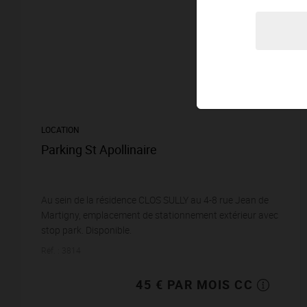
LOCATION
Parking St Apollinaire
Au sein de la résidence CLOS SULLY au 4-8 rue Jean de
Martigny, emplacement de stationnement extérieur avec
stop park. Disponible.
Réf. : 3814
45 € PAR MOIS CC