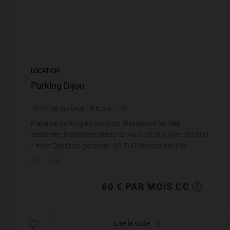
LOCATION
Parking Dijon
10
m² de surface
6 €
prix / m²
Place de parking en sous-sol. Résidence fermée
sécurisée. Disponible dès le 05 Août 2026. Loyer : 60 EUR
/ mois Dépôt de garantie : 60 EUR Honoraires à la
charge du locataire : 80,64 EUR TTC Honora...
Réf. : KV5R
60 € PAR MOIS CC
Lire la suite