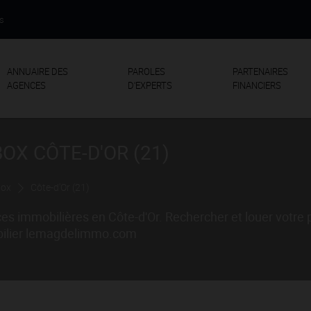
us
ANNUAIRE DES
PAROLES
PARTENAIRES
AGENCES
D'EXPERTS
FINANCIERS
OX CÔTE-D'OR (21)
Box
Côte-d'Or (21)
es immobilières en Côte-d'Or. Rechercher et louer votre p
mobilier lemagdelimmo.com