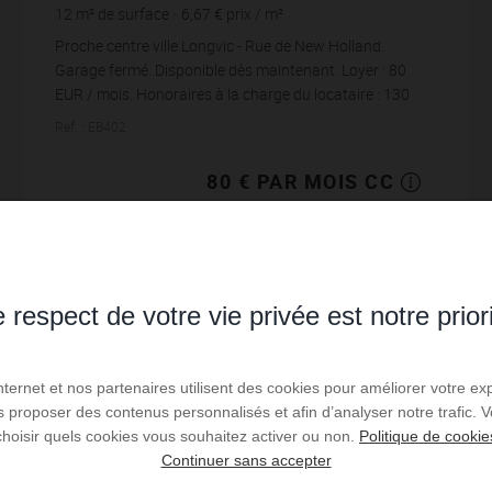
12
m² de surface
6,67 €
prix / m²
Proche centre ville Longvic - Rue de New Holland.
Garage fermé. Disponible dès maintenant. Loyer : 80
EUR / mois. Honoraires à la charge du locataire : 130
EUR TTC Honoraires état des lieux à la char...
Réf. : EB402
80 € PAR MOIS CC
Lire la suite
 respect de votre vie privée est notre prior
Internet et nos partenaires utilisent des cookies pour améliorer votre ex
us proposer des contenus personnalisés et afin d’analyser notre trafic.
choisir quels cookies vous souhaitez activer ou non.
Politique de cookie
Continuer sans accepter