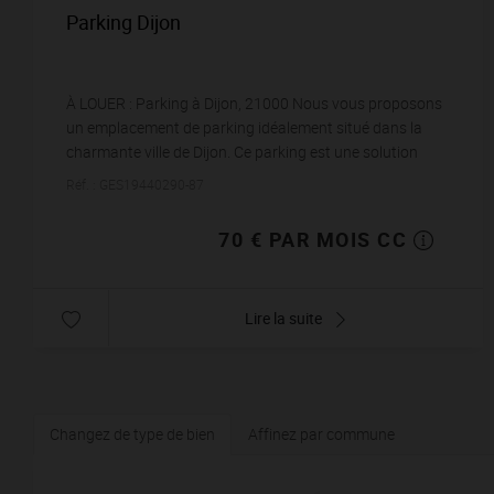
Parking Dijon
À LOUER : Parking à Dijon, 21000 Nous vous proposons
un emplacement de parking idéalement situé dans la
charmante ville de Dijon. Ce parking est une solution
pratique pour tous ceux qui recherchent u...
Réf. : GES19440290-87
70 € PAR MOIS CC
Lire la suite
Changez de type de bien
Affinez par commune