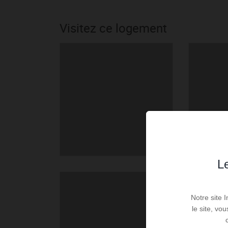
Visitez ce logement
Le
Notre site 
le site, vo