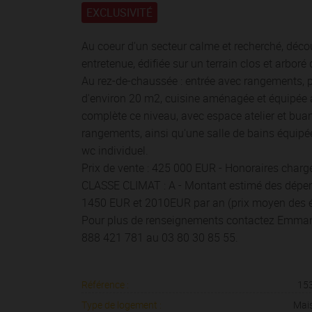
EXCLUSIVITÉ
Au coeur d'un secteur calme et recherché, déco
entretenue, édifiée sur un terrain clos et arbor
Au rez-de-chaussée : entrée avec rangements, p
d'environ 20 m2, cuisine aménagée et équipée a
complète ce niveau, avec espace atelier et bua
rangements, ainsi qu'une salle de bains équipé
wc individuel.
Prix de vente : 425 000 EUR - Honoraires char
CLASSE CLIMAT : A - Montant estimé des dépens
1450 EUR et 2010EUR par an (prix moyen des é
Pour plus de renseignements contactez Emm
888 421 781 au 03 80 30 85 55.
Référence :
15
Type de logement :
Mai