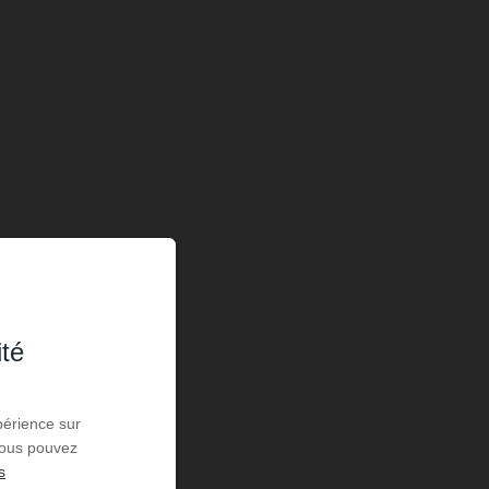
ité
périence sur
 Vous pouvez
s