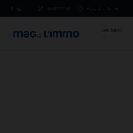
03.80.**.**.09
|
Aujourd'hui
: fermé
ANNONCES