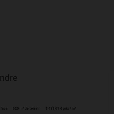
endre
rface
620
m² de terrain
3 483,61 €
prix / m²