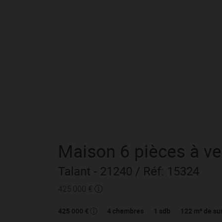
Maison
6 pièces
à v
Talant
- 21240
/ Réf: 15324
425 000 €
425 000 €
4
chambres
1
sdb
122
m² de su