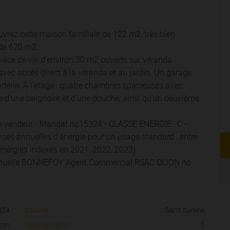
uvrez cette maison familiale de 122 m2, très bien
é de 620 m2.
ièce de vie d'environ 30 m2 ouverts sur véranda
vec accès direct à la véranda et au jardin. Un garage
nderie. À l'étage : quatre chambres spacieuses avec
e d'une baignoire et d'une douche, ainsi qu'un deuxième
ge vendeur - Mandat no15324 - CLASSE ENERGIE : C -
es annuelles d'énergie pour un usage standard : entre
nérgies indexés en 2021, 2022, 2023).
anuelle BONNEFOY Agent Commercial RSAC DIJON no
324
Cuisine :
Sans cuisine
son
Salle de bains :
1