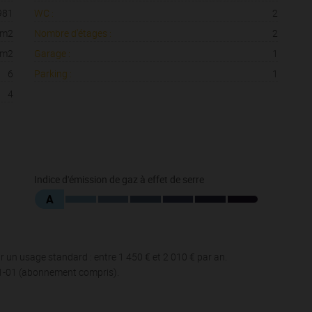
981
WC :
2
 m2
Nombre d'étages :
2
 m2
Garage :
1
6
Parking :
1
4
Indice d'émission de gaz à effet de serre
A
 un usage standard : entre 1 450 € et 2 010 € par an.
01-01 (abonnement compris).