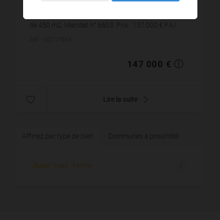
DAROIS : à 10 min de Dijon, une grange à rénover
d'environ 120 m2 sur deux niveaux sur une parcelle
de 450 m2. Mandat n° 6603. Prix : 157 000 € F.A.I
Réf. : 30217954
147 000 €
Lire la suite
Affinez par type de bien
Communes à proximité
Rural - Mas - Ferme
1