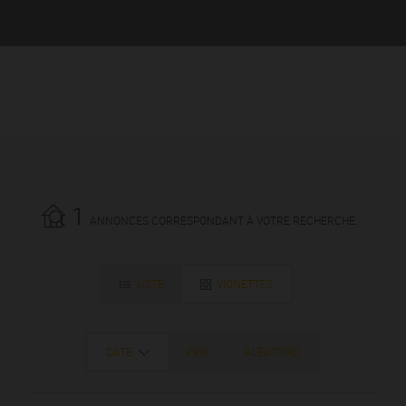
1
ANNONCES CORRESPONDANT À VOTRE RECHERCHE.
LISTE
VIGNETTES
DATE
PRIX
ALÉATOIRE