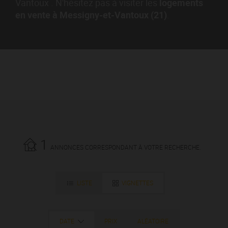
Vantoux . N'hésitez pas à visiter les
logements
en vente à Messigny-et-Vantoux (21)
.
1
ANNONCES CORRESPONDANT À VOTRE RECHERCHE.
LISTE
VIGNETTES
DATE
PRIX
ALÉATOIRE